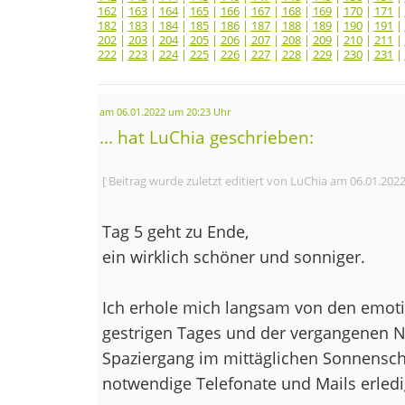
162
|
163
|
164
|
165
|
166
|
167
|
168
|
169
|
170
|
171
|
182
|
183
|
184
|
185
|
186
|
187
|
188
|
189
|
190
|
191
|
202
|
203
|
204
|
205
|
206
|
207
|
208
|
209
|
210
|
211
|
222
|
223
|
224
|
225
|
226
|
227
|
228
|
229
|
230
|
231
|
am 06.01.2022 um 20:23 Uhr
... hat LuChia geschrieben:
[ Beitrag wurde zuletzt editiert von LuChia am 06.01.202
Tag 5 geht zu Ende,
ein wirklich schöner und sonniger.
Ich erhole mich langsam von den emot
gestrigen Tages und der vergangenen N
Spaziergang im mittäglichen Sonnensch
notwendige Telefonate und Mails erledi