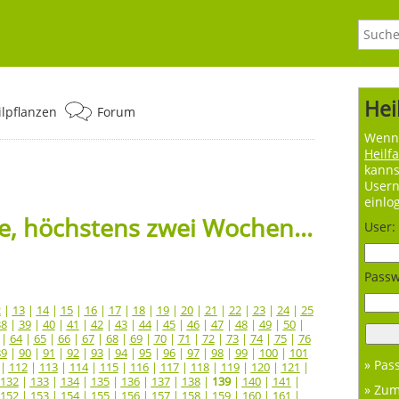
Hei
ilpflanzen
Forum
Wenn 
Heilf
kanns
User
einlo
, höchstens zwei Wochen...
User:
Passw
2
|
13
|
14
|
15
|
16
|
17
|
18
|
19
|
20
|
21
|
22
|
23
|
24
|
25
38
|
39
|
40
|
41
|
42
|
43
|
44
|
45
|
46
|
47
|
48
|
49
|
50
|
|
64
|
65
|
66
|
67
|
68
|
69
|
70
|
71
|
72
|
73
|
74
|
75
|
76
89
|
90
|
91
|
92
|
93
|
94
|
95
|
96
|
97
|
98
|
99
|
100
|
101
» Pas
|
112
|
113
|
114
|
115
|
116
|
117
|
118
|
119
|
120
|
121
|
132
|
133
|
134
|
135
|
136
|
137
|
138
|
139
|
140
|
141
|
» Zu
152
|
153
|
154
|
155
|
156
|
157
|
158
|
159
|
160
|
161
|