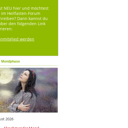
st NEU hier und möchtest
 im Heilfasten-Forum
hreiben? Dann kannst du
über den folgenden Link
rieren:
enmitglied werden
e Mondphase
ust 2026