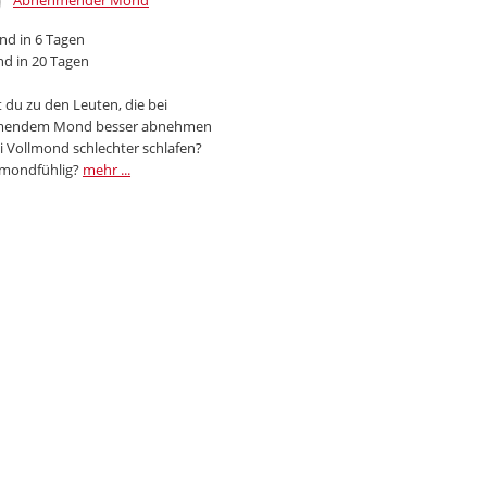
Abnehmender Mond
d in 6 Tagen
d in 20 Tagen
 du zu den Leuten, die bei
endem Mond besser abnehmen
i Vollmond schlechter schlafen?
 mondfühlig?
mehr ...