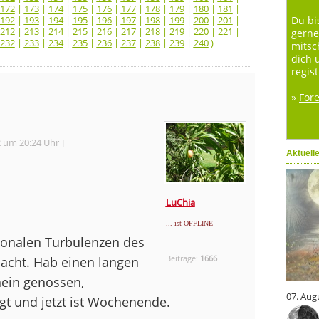
172
|
173
|
174
|
175
|
176
|
177
|
178
|
179
|
180
|
181
|
192
|
193
|
194
|
195
|
196
|
197
|
198
|
199
|
200
|
201
|
Du bi
212
|
213
|
214
|
215
|
216
|
217
|
218
|
219
|
220
|
221
|
gerne
232
|
233
|
234
|
235
|
236
|
237
|
238
|
239
|
240
)
mitsc
dich 
regist
»
For
2 um 20:24 Uhr ]
Aktuell
LuChia
... ist OFFLINE
ionalen Turbulenzen des
Beiträge:
1666
acht. Hab einen langen
ein genossen,
07. Aug
gt und jetzt ist Wochenende.