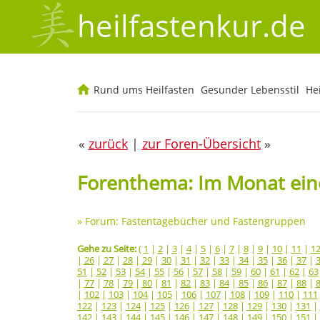
heilfastenkur.de
Rund ums Heilfasten
Gesunder Lebensstil
He
«
zurück
|
zur Foren-Übersicht
»
Forenthema: Im Monat eine
»
Forum: Fastentagebücher und Fastengruppen
Gehe zu Seite:
(
1
|
2
|
3
|
4
|
5
|
6
|
7
|
8
|
9
|
10
|
11
|
1
|
26
|
27
|
28
|
29
|
30
|
31
|
32
|
33
|
34
|
35
|
36
|
37
|
51
|
52
|
53
|
54
|
55
|
56
|
57
|
58
|
59
|
60
|
61
|
62
|
63
|
77
|
78
|
79
|
80
|
81
|
82
|
83
|
84
|
85
|
86
|
87
|
88
|
|
102
|
103
|
104
|
105
|
106
|
107
|
108
|
109
|
110
|
111
122
|
123
|
124
|
125
|
126
|
127
|
128
|
129
|
130
|
131
|
142
|
143
|
144
|
145
|
146
|
147
|
148
|
149
|
150
|
151
|