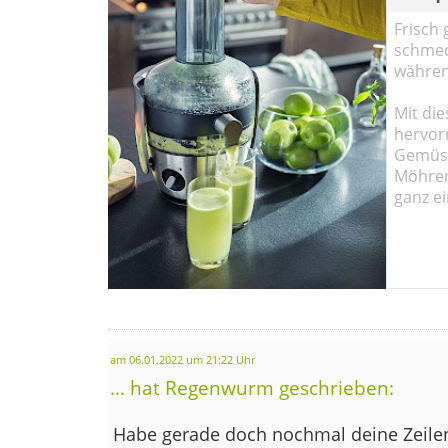
Frisch 
schmec
währen
Mit die
hervor
Gemüse
Möhren!
ganz ei
am 06.01.2022 um 21:22 Uhr
... hat Regenwurm geschrieben:
Habe gerade doch nochmal deine Zeile