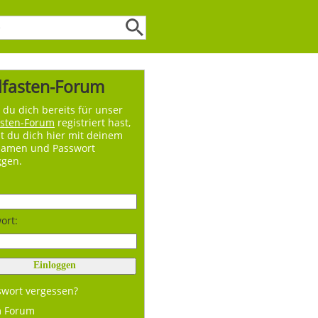
lfasten-Forum
du dich bereits für unser
asten-Forum
registriert hast,
t du dich hier mit deinem
namen und Passwort
ggen.
ort:
swort vergessen?
m Forum