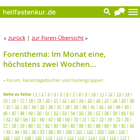
«
zurück
|
zur Foren-Übersicht
»
Forenthema: Im Monat eine,
höchstens zwei Wochen...
»
Forum: Fastentagebücher und Fastengruppen
Gehe zu Seite:
(
1
|
2
|
3
|
4
|
5
|
6
|
7
|
8
|
9
|
10
|
11
|
12
|
13
|
14
|
15
|
16
|
17
|
18
|
19
|
20
|
21
|
22
|
23
|
24
|
25
|
26
|
27
|
28
|
29
|
30
|
31
|
32
|
33
|
34
|
35
|
36
|
37
|
38
|
39
|
40
|
41
|
42
|
43
|
44
|
45
|
46
|
47
|
48
|
49
|
50
|
51
|
52
|
53
|
54
|
55
|
56
|
57
|
58
|
59
|
60
|
61
|
62
|
63
|
64
|
65
|
66
|
67
|
68
|
69
|
70
|
71
|
72
|
73
|
74
|
75
|
76
|
77
|
78
|
79
|
80
|
81
|
82
|
83
|
84
|
85
|
86
|
87
|
88
|
89
|
90
|
91
|
92
|
93
|
94
|
95
|
96
|
97
|
98
|
99
|
100
|
101
|
102
|
103
|
104
|
105
|
106
|
107
|
108
|
109
|
110
|
111
|
112
|
113
|
114
|
115
|
116
|
117
|