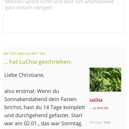
Möhren! Spritzt nicht! Und lässt sich anschließend
ganz einfach reinigen!
am 13.01.2022 um 08:11 Uhr
... hat LuChia geschrieben:
Liebe Christiane,
also erstmal: Wenn du
Sonnabendabend dein Fasten
LuChia
brichst, hast du 14 Tage komplett
... ist OFFLINE
und durchgehend gefastet. Start
war am 02.01., das war Sonntag.
Beiträge:
1666