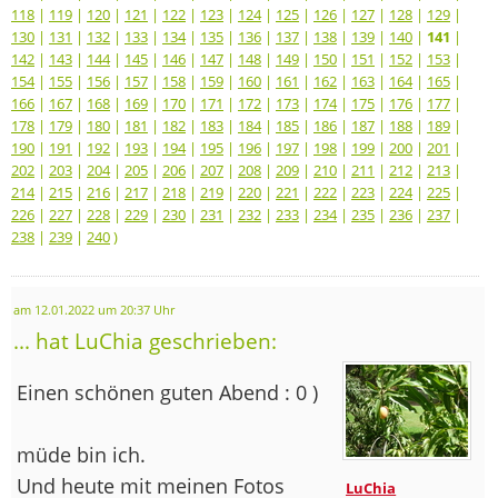
118
|
119
|
120
|
121
|
122
|
123
|
124
|
125
|
126
|
127
|
128
|
129
|
130
|
131
|
132
|
133
|
134
|
135
|
136
|
137
|
138
|
139
|
140
|
141
|
142
|
143
|
144
|
145
|
146
|
147
|
148
|
149
|
150
|
151
|
152
|
153
|
154
|
155
|
156
|
157
|
158
|
159
|
160
|
161
|
162
|
163
|
164
|
165
|
166
|
167
|
168
|
169
|
170
|
171
|
172
|
173
|
174
|
175
|
176
|
177
|
178
|
179
|
180
|
181
|
182
|
183
|
184
|
185
|
186
|
187
|
188
|
189
|
190
|
191
|
192
|
193
|
194
|
195
|
196
|
197
|
198
|
199
|
200
|
201
|
202
|
203
|
204
|
205
|
206
|
207
|
208
|
209
|
210
|
211
|
212
|
213
|
214
|
215
|
216
|
217
|
218
|
219
|
220
|
221
|
222
|
223
|
224
|
225
|
226
|
227
|
228
|
229
|
230
|
231
|
232
|
233
|
234
|
235
|
236
|
237
|
238
|
239
|
240
)
am 12.01.2022 um 20:37 Uhr
... hat LuChia geschrieben:
Einen schönen guten Abend : 0 )
müde bin ich.
Und heute mit meinen Fotos
LuChia