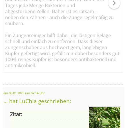
Tages jede Menge Bakterien und
abgestorbene Zellen. Daher ist es ratsam -
neben den Zähnen - auch die Zunge regelmäßig zu
säubern.
Ein Zungenreiniger hilft dabei, die lästigen Beläge
schnell und einfach zu entfernen. Dass dieser
Zungenschaber aus hochwertigem, langlebigen
Kupfer gefertigt wird, gefällt mir dabei besonders gut!
100% reines Kupfer ist besonders antibakteriell und
antimikrobiell.
am 05.01.2023 um 07:14 Uhr
... hat LuChia geschrieben:
Zitat: