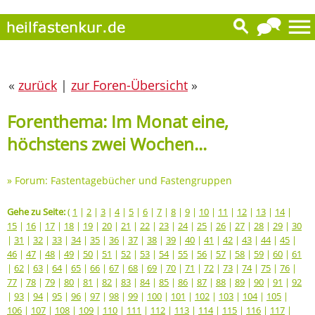
«
zurück
|
zur Foren-Übersicht
»
Forenthema: Im Monat eine,
höchstens zwei Wochen...
»
Forum: Fastentagebücher und Fastengruppen
Gehe zu Seite:
(
1
|
2
|
3
|
4
|
5
|
6
|
7
|
8
|
9
|
10
|
11
|
12
|
13
|
14
|
15
|
16
|
17
|
18
|
19
|
20
|
21
|
22
|
23
|
24
|
25
|
26
|
27
|
28
|
29
|
30
|
31
|
32
|
33
|
34
|
35
|
36
|
37
|
38
|
39
|
40
|
41
|
42
|
43
|
44
|
45
|
46
|
47
|
48
|
49
|
50
|
51
|
52
|
53
|
54
|
55
|
56
|
57
|
58
|
59
|
60
|
61
|
62
|
63
|
64
|
65
|
66
|
67
|
68
|
69
|
70
|
71
|
72
|
73
|
74
|
75
|
76
|
77
|
78
|
79
|
80
|
81
|
82
|
83
|
84
|
85
|
86
|
87
|
88
|
89
|
90
|
91
|
92
|
93
|
94
|
95
|
96
|
97
|
98
|
99
|
100
|
101
|
102
|
103
|
104
|
105
|
106
|
107
|
108
|
109
|
110
|
111
|
112
|
113
|
114
|
115
|
116
|
117
|