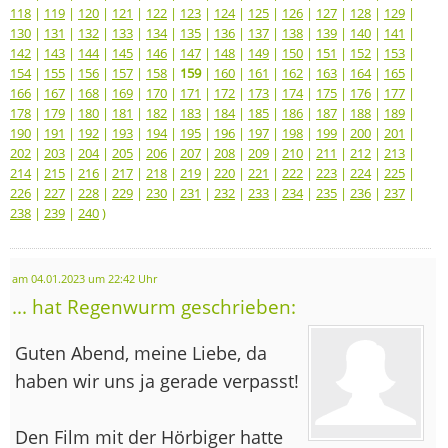
118
|
119
|
120
|
121
|
122
|
123
|
124
|
125
|
126
|
127
|
128
|
129
|
130
|
131
|
132
|
133
|
134
|
135
|
136
|
137
|
138
|
139
|
140
|
141
|
142
|
143
|
144
|
145
|
146
|
147
|
148
|
149
|
150
|
151
|
152
|
153
|
154
|
155
|
156
|
157
|
158
|
159
|
160
|
161
|
162
|
163
|
164
|
165
|
166
|
167
|
168
|
169
|
170
|
171
|
172
|
173
|
174
|
175
|
176
|
177
|
178
|
179
|
180
|
181
|
182
|
183
|
184
|
185
|
186
|
187
|
188
|
189
|
190
|
191
|
192
|
193
|
194
|
195
|
196
|
197
|
198
|
199
|
200
|
201
|
202
|
203
|
204
|
205
|
206
|
207
|
208
|
209
|
210
|
211
|
212
|
213
|
214
|
215
|
216
|
217
|
218
|
219
|
220
|
221
|
222
|
223
|
224
|
225
|
226
|
227
|
228
|
229
|
230
|
231
|
232
|
233
|
234
|
235
|
236
|
237
|
238
|
239
|
240
)
am 04.01.2023 um 22:42 Uhr
... hat Regenwurm geschrieben:
Guten Abend, meine Liebe, da
haben wir uns ja gerade verpasst!
Den Film mit der Hörbiger hatte