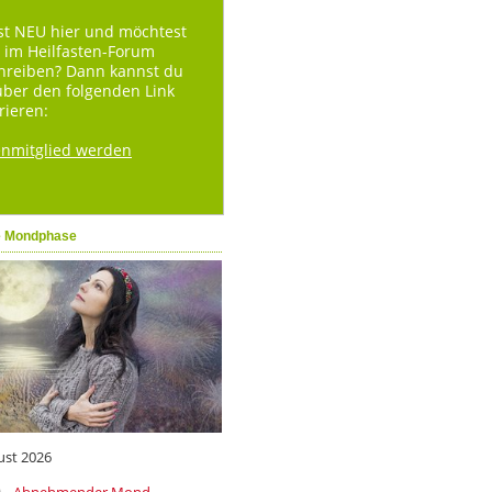
st NEU hier und möchtest
 im Heilfasten-Forum
hreiben? Dann kannst du
über den folgenden Link
rieren:
enmitglied werden
e Mondphase
ust 2026