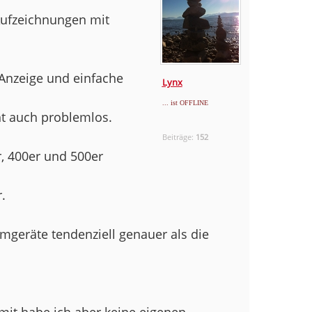
Aufzeichnungen mit
 Anzeige und einfache
Lynx
... ist OFFLINE
t auch problemlos.
Beiträge:
152
r, 400er und 500er
.
geräte tendenziell genauer als die
amit habe ich aber keine eigenen