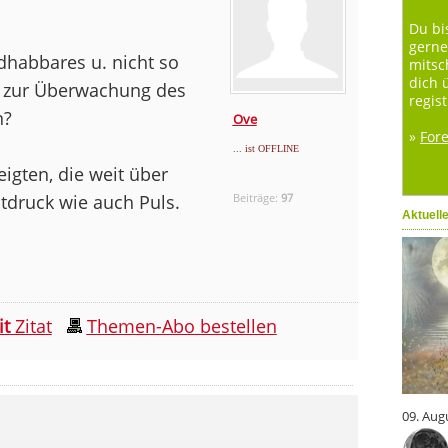
Du bi
gerne
dhabbares u. nicht so
mitsc
dich 
 zur Überwachung des
regist
n?
Ove
»
For
... ist OFFLINE
igten, die weit über
tdruck wie auch Puls.
Beiträge:
97
Aktuell
it
Zitat
Themen-Abo bestellen
09. Aug