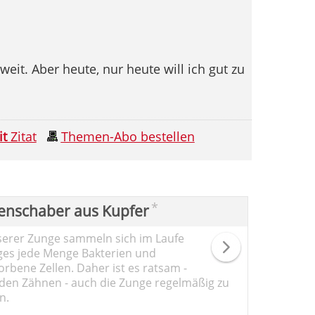
eit. Aber heute, nur heute will ich gut zu
it
Zitat
Themen-Abo bestellen
*
enschaber aus Kupfer
serer Zunge sammeln sich im Laufe
ges jede Menge Bakterien und
rbene Zellen. Daher ist es ratsam -
den Zähnen - auch die Zunge regelmäßig zu
n.