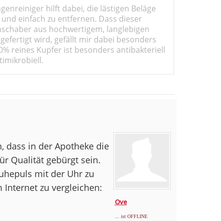
genreiniger hilft dabei, die lästigen Beläge
 und einfach zu entfernen. Dass dieser
schaber aus hochwertigem, langlebigen
gefertigt wird, gefällt mir dabei besonders
0% reines Kupfer ist besonders antibakteriell
imikrobiell.
, dass in der Apotheke die
ür Qualität gebürgt sein.
uhepuls mit der Uhr zu
Internet zu vergleichen:
Ove
... ist OFFLINE