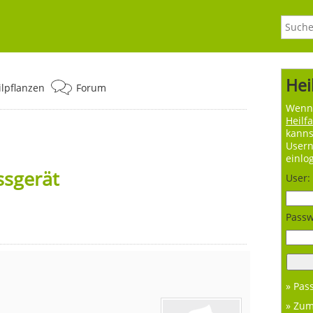
Hei
ilpflanzen
Forum
Wenn 
Heilf
kanns
User
einlo
sgerät
User:
Passw
» Pas
» Zu