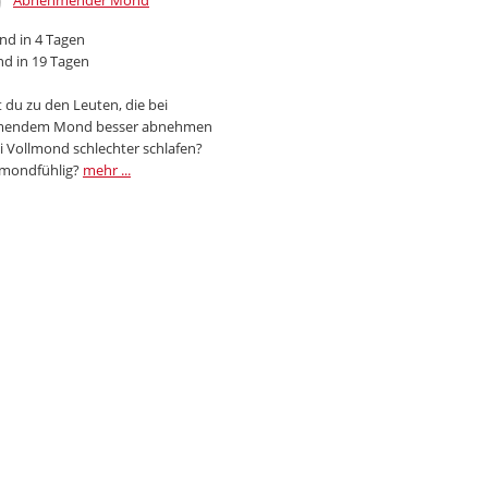
Abnehmender Mond
d in 4 Tagen
d in 19 Tagen
 du zu den Leuten, die bei
endem Mond besser abnehmen
i Vollmond schlechter schlafen?
 mondfühlig?
mehr ...