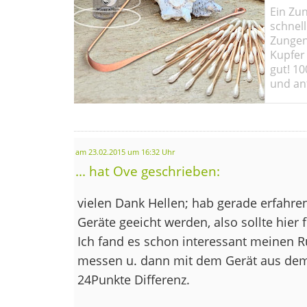
Ein Zun
schnell
Zungen
Kupfer 
gut! 10
und ant
am 23.02.2015 um 16:32 Uhr
... hat Ove geschrieben:
vielen Dank Hellen; hab gerade erfahren
Geräte geeicht werden, also sollte hier f
Ich fand es schon interessant meinen R
messen u. dann mit dem Gerät aus dem 
24Punkte Differenz.