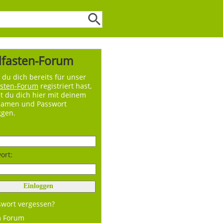
lfasten-Forum
du dich bereits für unser
asten-Forum
registriert hast,
t du dich hier mit deinem
namen und Passwort
ggen.
ort:
swort vergessen?
m Forum