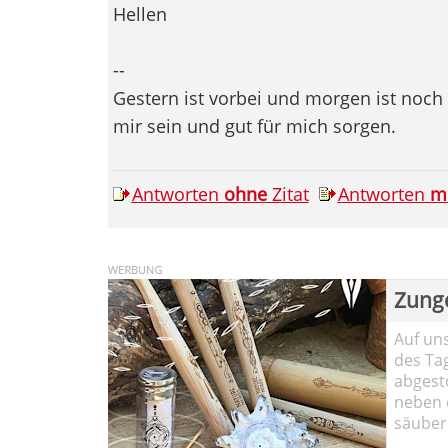
Hellen
--
Gestern ist vorbei und morgen ist noch w
mir sein und gut für mich sorgen.
Antworten
ohne
Zitat
Antworten
m
Zung
Auf un
des Ta
abgesto
neben 
säuber