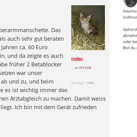
Neumon
Vollmon
Oberarmmanschette. Das
Gehörst
abnehm
als auch sehr gut beraten
oder be
 Jahren ca. 60 Euro
Bist du
tin, und da zeigte es auch
Hellen
abe früher 2 Betablocker
... ist OFFLINE
etzen war unser
 ab und zu, und beim
Beiträge:
1444
e es ist wichtig immer das
nen Arztabgleich zu machen. Damit weiss
iegt. Ich bin mit dem Gerät zufrieden