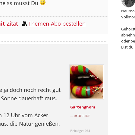
cheiss musst Du
Neumon
Vollmon
it
Zitat
Themen-Abo bestellen
Gehörst
abnehm
oder be
Bist du
e ja doch noch recht gut
e Sonne dauerhaft raus.
Gartengnom
n 12 Uhr vom Acker
... ist OFFLINE
raus, die Natur genießen.
Beiträge:
964