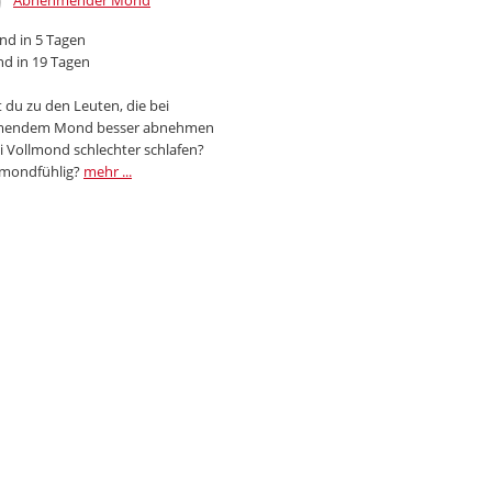
Abnehmender Mond
d in 5 Tagen
d in 19 Tagen
 du zu den Leuten, die bei
endem Mond besser abnehmen
i Vollmond schlechter schlafen?
 mondfühlig?
mehr ...