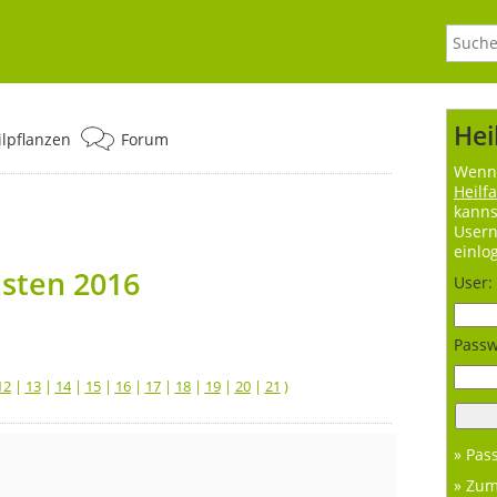
Hei
ilpflanzen
Forum
Wenn 
Heilf
kanns
User
einlo
asten 2016
User:
Passw
12
|
13
|
14
|
15
|
16
|
17
|
18
|
19
|
20
|
21
)
» Pas
» Zu