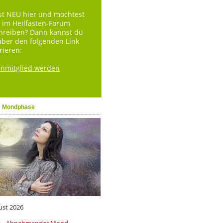
st NEU hier und möchtest
 im Heilfasten-Forum
hreiben? Dann kannst du
über den folgenden Link
rieren:
enmitglied werden
e Mondphase
ust 2026