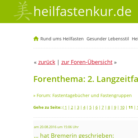
heilfastenkur.de
Rund ums Heilfasten
Gesunder Lebensstil
He
«
zurück
|
zur Foren-Übersicht
»
Forenthema: 2. Langzeitf
»
Forum: Fastentagebücher und Fastengruppen
Gehe zu Seite:
(
1
|
2
|
3
|
4
|
5
|
6
|
7
|
8
|
9
|
10
|
11
|
am 20.08.2016 um 15:06 Uhr
... hat Bremerin geschrieben: