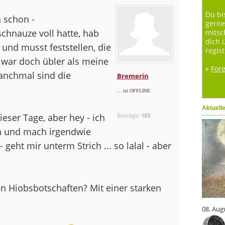
Du bi
n schon -
gerne
chnauze voll hatte, hab
mitsc
dich 
 und musst feststellen, die
regist
 war doch übler als meine
»
For
manchmal sind die
Bremerin
... ist OFFLINE
Aktuell
ieser Tage, aber hey - ich
Beiträge:
183
a und mach irgendwie
 geht mir unterm Strich ... so lalal - aber
den Hiobsbotschaften? Mit einer starken
08. Aug