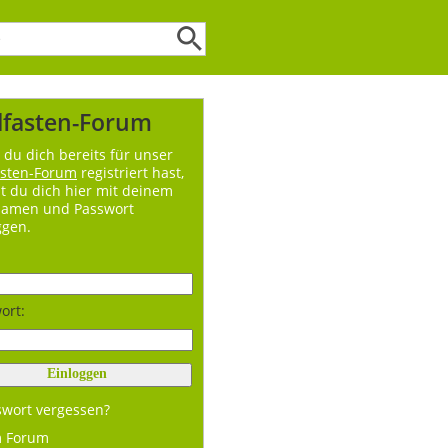
lfasten-Forum
du dich bereits für unser
asten-Forum
registriert hast,
t du dich hier mit deinem
namen und Passwort
ggen.
ort:
swort vergessen?
m Forum