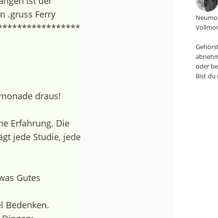
angen ist der
 .gruss Ferry
Neumon
*****************
Vollmon
Gehörst
abnehm
oder be
Bist du
Limonade draus!
ne Erfahrung. Die
ägt jede Studie, jede
 was Gutes
el Bedenken.