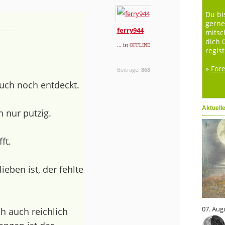
Du bi
gerne
ferry944
mitsc
dich 
... ist OFFLINE
regist
»
For
Beiträge:
868
auch noch entdeckt.
Aktuell
h nur putzig.
ft.
eben ist, der fehlte
07. Aug
 auch reichlich