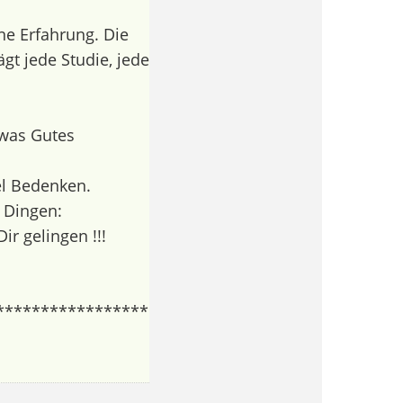
ne Erfahrung. Die
ägt jede Studie, jede
 was Gutes
el Bedenken.
n Dingen:
r gelingen !!!
*****************