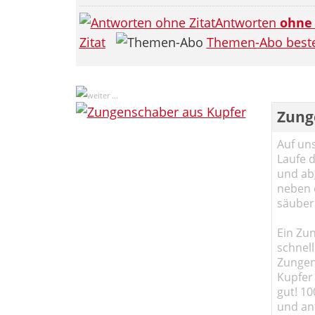
Antworten
ohne
Zitat
Themen-Abo beste
Zung
Auf un
Laufe 
und abg
neben 
säuber
Ein Zun
schnell
Zungen
Kupfer 
gut! 10
und ant