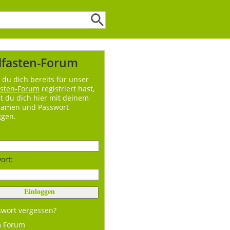
lfasten-Forum
du dich bereits für unser
asten-Forum
registriert hast,
t du dich hier mit deinem
namen und Passwort
ggen.
ort:
swort vergessen?
m Forum