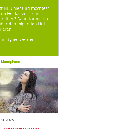
st NEU hier und möchtest
 im Heilfasten-Forum
hreiben? Dann kannst du
über den folgenden Link
rieren:
enmitglied werden
e Mondphase
ust 2026