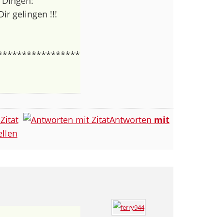
n Dingen:
r gelingen !!!
*****************
Zitat
Antworten
mit
llen