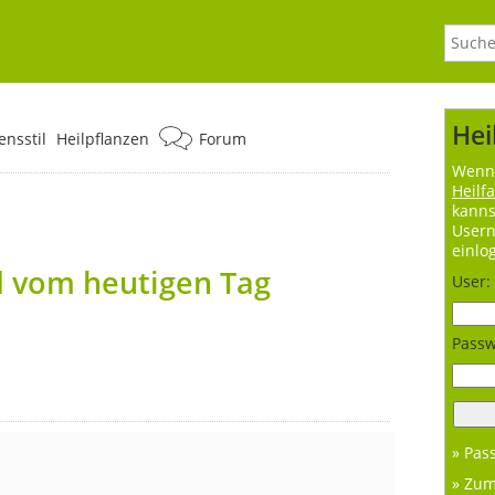
Hei
nsstil
Heilpflanzen
Forum
Wenn 
Heilf
kanns
User
einlo
d vom heutigen Tag
User:
Passw
» Pas
» Zu