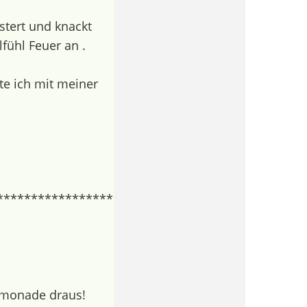
stert und knackt
lfühl Feuer an .
te ich mit meiner
*****************
Limonade draus!