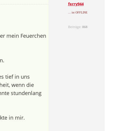
ferry944
... ist OFFLINE
Beiträge:
868
er mein Feuerchen
en.
 tief in uns
eit, wenn die
nnte stundenlang
kte in mir.