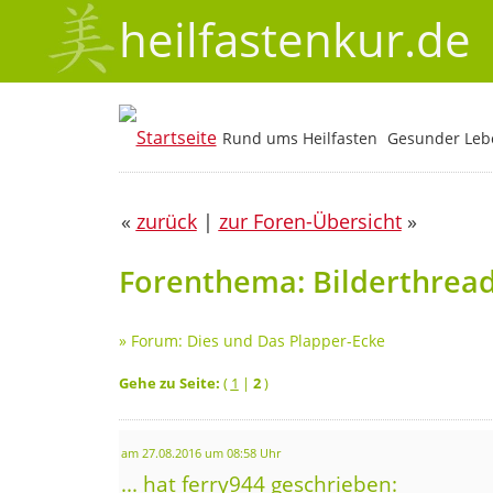
heilfastenkur.de
Rund ums Heilfasten
Gesunder Lebe
«
zurück
|
zur Foren-Übersicht
»
Forenthema: Bilderthrea
»
Forum: Dies und Das Plapper-Ecke
Gehe zu Seite:
(
1
|
2
)
am 27.08.2016 um 08:58 Uhr
... hat ferry944 geschrieben: