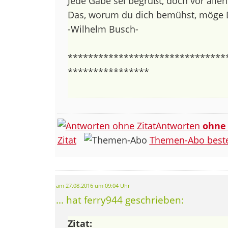
Jede Gabe sei begrüßt, doch vor alle
Das, worum du dich bemühst, möge Di
-Wilhelm Busch-
*******************************
****************
Antworten
ohne
Zitat
Themen-Abo beste
am 27.08.2016 um 09:04 Uhr
... hat ferry944 geschrieben:
Zitat: