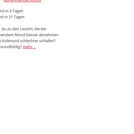
Abnehmender Mond
d in 6 Tagen
d in 21 Tagen
 du zu den Leuten, die bei
endem Mond besser abnehmen
i Vollmond schlechter schlafen?
 mondfühlig?
mehr ...