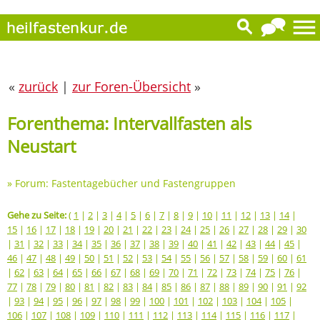
«
zurück
|
zur Foren-Übersicht
»
Forenthema: Intervallfasten als
Neustart
»
Forum: Fastentagebücher und Fastengruppen
Gehe zu Seite:
(
1
|
2
|
3
|
4
|
5
|
6
|
7
|
8
|
9
|
10
|
11
|
12
|
13
|
14
|
15
|
16
|
17
|
18
|
19
|
20
|
21
|
22
|
23
|
24
|
25
|
26
|
27
|
28
|
29
|
30
|
31
|
32
|
33
|
34
|
35
|
36
|
37
|
38
|
39
|
40
|
41
|
42
|
43
|
44
|
45
|
46
|
47
|
48
|
49
|
50
|
51
|
52
|
53
|
54
|
55
|
56
|
57
|
58
|
59
|
60
|
61
|
62
|
63
|
64
|
65
|
66
|
67
|
68
|
69
|
70
|
71
|
72
|
73
|
74
|
75
|
76
|
77
|
78
|
79
|
80
|
81
|
82
|
83
|
84
|
85
|
86
|
87
|
88
|
89
|
90
|
91
|
92
|
93
|
94
|
95
|
96
|
97
|
98
|
99
|
100
|
101
|
102
|
103
|
104
|
105
|
106
|
107
|
108
|
109
|
110
|
111
|
112
|
113
|
114
|
115
|
116
|
117
|