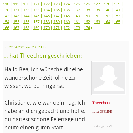
118
|
119
|
120
|
121
|
122
|
123
|
124
|
125
|
126
|
127
|
128
|
129
|
130
|
131
|
132
|
133
|
134
|
135
|
136
|
137
|
138
|
139
|
140
|
141
|
142
|
143
|
144
|
145
|
146
|
147
|
148
|
149
|
150
|
151
|
152
|
153
|
154
|
155
|
156
|
157
|
158
|
159
|
160
|
161
|
162
|
163
|
164
|
165
|
166
|
167
|
168
|
169
|
170
|
171
|
172
|
173
|
174
)
am 22.04.2019 um 23:02 Uhr
... hat Theechen geschrieben:
Hallo Bea, ich wünsche dir eine
wunderschöne Zeit, ohne zu
wissen, wo du hingehst.
Christiane, wie war dein Tag. Ich
Theechen
habe an dich gedacht und hoffe,
... ist OFFLINE
du hattest schöne Feiertage und
heute einen guten Start.
Beiträge:
271