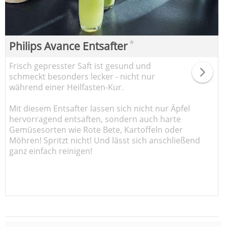
*
Philips Avance Entsafter
Frisch gepresster Saft ist gesund und
schmeckt besonders lecker - nicht nur
während einer Heilfasten-Kur.
Mit diesem Entsafter lassen sich nicht nur Äpfel
hervorragend entsaften, sondern auch harte
Gemüsesorten wie Rote Bete, Kartoffeln oder
Möhren! Spritzt nicht! Und lässt sich anschließend
ganz einfach reinigen!