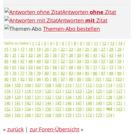
Antworten
ohne
Zitat
Antworten
mit
Zitat
Themen-Abo bestellen
Gehe zu Seite: (
1
|
2
|
3
|
4
|
5
|
6
|
7
|
8
|
9
|
10
|
11
|
12
|
13
|
14
|
15
|
16
|
17
|
18
|
19
|
20
|
21
|
22
|
23
|
24
|
25
|
26
|
27
|
28
|
29
|
30
|
31
|
32
|
33
|
34
|
35
|
36
|
37
|
38
|
39
|
40
|
41
|
42
|
43
|
44
|
45
|
46
|
47
|
48
|
49
|
50
|
51
|
52
|
53
|
54
|
55
|
56
|
57
|
58
|
59
|
60
|
61
|
62
|
63
|
64
|
65
|
66
|
67
|
68
|
69
|
70
|
71
|
72
|
73
|
74
|
75
|
76
|
77
|
78
|
79
|
80
|
81
|
82
|
83
|
84
|
85
|
86
|
87
|
88
|
89
|
90
|
91
|
92
|
93
|
94
|
95
|
96
|
97
|
98
|
99
|
100
|
101
|
102
|
103
|
104
|
105
|
106
|
107
|
108
|
109
|
110
|
111
|
112
|
113
|
114
|
115
|
116
|
117
|
118
|
119
|
120
|
121
|
122
|
123
|
124
|
125
|
126
|
127
|
128
|
129
|
130
|
131
|
132
|
133
|
134
|
135
|
136
|
137
|
138
|
139
|
140
|
141
|
142
|
143
|
144
|
145
|
146
|
147
|
148
|
149
|
150
|
151
|
152
|
153
|
154
|
155
|
156
|
157
|
158
|
159
|
160
|
161
|
162
|
163
|
164
|
165
|
166
|
167
|
168
|
169
|
170
|
171
|
172
|
173
|
174
)
«
zurück
|
zur Foren-Übersicht
»