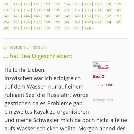
118
|
119
|
120
|
121
|
122
|
123
|
124
|
125
|
126
|
127
|
128
|
129
|
130
|
131
|
132
|
133
|
134
|
135
|
136
|
137
|
138
|
139
|
140
|
141
|
142
|
143
|
144
|
145
|
146
|
147
|
148
|
149
|
150
|
151
|
152
|
153
|
154
|
155
|
156
|
157
|
158
|
159
|
160
|
161
|
162
|
163
|
164
|
165
|
166
|
167
|
168
|
169
|
170
|
171
|
172
|
173
|
174
)
am 18.05.2019 um 13:02 Uhr
... hat Bea O geschrieben:
Hallo ihr Lieben,
Bea O
Inzwischen war ich erfolgreich
auf dem Wasser, nur auf einem
... ist OFFLINE
ruhigen See, die Flussfahrt wurde
Beiträge:
879
gestrichen da es Probleme gab
ein zweites Kayak zu organisieren
und meine Schwester mich da doch nicht alleine
aufs Wasser schicken wollte. Morgen abend der