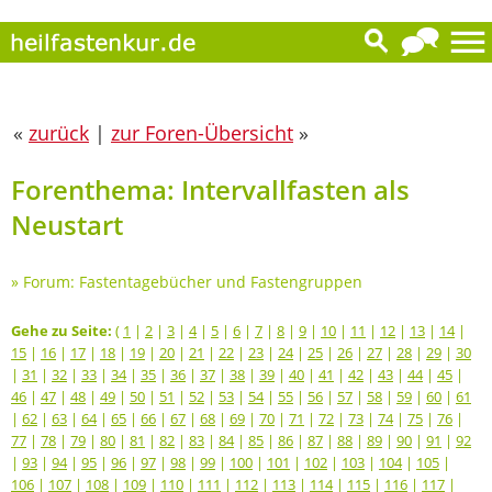
«
zurück
|
zur Foren-Übersicht
»
Forenthema: Intervallfasten als
Neustart
»
Forum: Fastentagebücher und Fastengruppen
Gehe zu Seite:
(
1
|
2
|
3
|
4
|
5
|
6
|
7
|
8
|
9
|
10
|
11
|
12
|
13
|
14
|
15
|
16
|
17
|
18
|
19
|
20
|
21
|
22
|
23
|
24
|
25
|
26
|
27
|
28
|
29
|
30
|
31
|
32
|
33
|
34
|
35
|
36
|
37
|
38
|
39
|
40
|
41
|
42
|
43
|
44
|
45
|
46
|
47
|
48
|
49
|
50
|
51
|
52
|
53
|
54
|
55
|
56
|
57
|
58
|
59
|
60
|
61
|
62
|
63
|
64
|
65
|
66
|
67
|
68
|
69
|
70
|
71
|
72
|
73
|
74
|
75
|
76
|
77
|
78
|
79
|
80
|
81
|
82
|
83
|
84
|
85
|
86
|
87
|
88
|
89
|
90
|
91
|
92
|
93
|
94
|
95
|
96
|
97
|
98
|
99
|
100
|
101
|
102
|
103
|
104
|
105
|
106
|
107
|
108
|
109
|
110
|
111
|
112
|
113
|
114
|
115
|
116
|
117
|