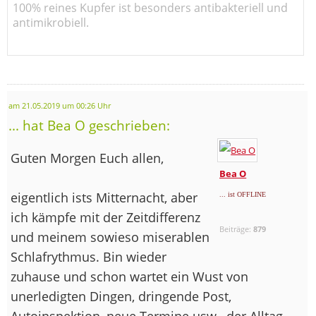
100% reines Kupfer ist besonders antibakteriell und
antimikrobiell.
am 21.05.2019 um 00:26 Uhr
... hat Bea O geschrieben:
Guten Morgen Euch allen,
Bea O
eigentlich ists Mitternacht, aber
... ist OFFLINE
ich kämpfe mit der Zeitdifferenz
Beiträge:
879
und meinem sowieso miserablen
Schlafrythmus. Bin wieder
zuhause und schon wartet ein Wust von
unerledigten Dingen, dringende Post,
Autoinspektion, neue Termine usw., der Alltag