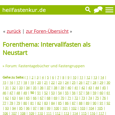
«
zurück
|
zur Foren-Übersicht
»
Forenthema: Intervallfasten als
Neustart
»
Forum: Fastentagebücher und Fastengruppen
Gehe zu Seite:
(
1
|
2
|
3
|
4
|
5
|
6
|
7
|
8
|
9
|
10
|
11
|
12
|
13
|
14
|
15
|
16
|
17
|
18
|
19
|
20
|
21
|
22
|
23
|
24
|
25
|
26
|
27
|
28
|
29
|
30
|
31
|
32
|
33
|
34
|
35
|
36
|
37
|
38
|
39
|
40
|
41
|
42
|
43
|
44
|
45
|
46
|
47
|
48
|
49
|
50
|
51
|
52
|
53
|
54
|
55
|
56
|
57
|
58
|
59
|
60
|
61
|
62
|
63
|
64
|
65
|
66
|
67
|
68
|
69
|
70
|
71
|
72
|
73
|
74
|
75
|
76
|
77
|
78
|
79
|
80
|
81
|
82
|
83
|
84
|
85
|
86
|
87
|
88
|
89
|
90
|
91
|
92
|
93
|
94
|
95
|
96
|
97
|
98
|
99
|
100
|
101
|
102
|
103
|
104
|
105
|
106
|
107
|
108
|
109
|
110
|
111
|
112
|
113
|
114
|
115
|
116
|
117
|