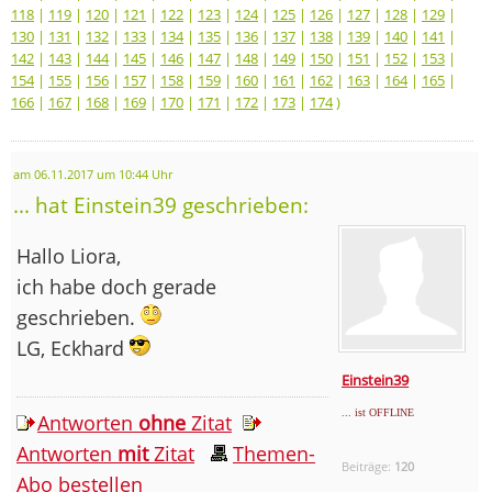
118
|
119
|
120
|
121
|
122
|
123
|
124
|
125
|
126
|
127
|
128
|
129
|
130
|
131
|
132
|
133
|
134
|
135
|
136
|
137
|
138
|
139
|
140
|
141
|
142
|
143
|
144
|
145
|
146
|
147
|
148
|
149
|
150
|
151
|
152
|
153
|
154
|
155
|
156
|
157
|
158
|
159
|
160
|
161
|
162
|
163
|
164
|
165
|
166
|
167
|
168
|
169
|
170
|
171
|
172
|
173
|
174
)
am 06.11.2017 um 10:44 Uhr
... hat Einstein39 geschrieben:
Hallo Liora,
ich habe doch gerade
geschrieben.
LG, Eckhard
Einstein39
... ist OFFLINE
Antworten
ohne
Zitat
Antworten
mit
Zitat
Themen-
Beiträge:
120
Abo bestellen