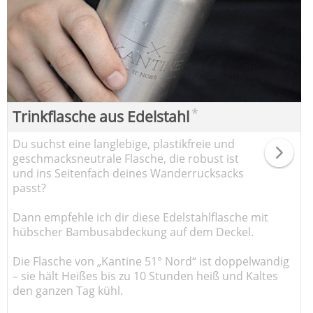
*
Trinkflasche aus Edelstahl
Du suchst eine langlebige, plastikfreie und
geschmacksneutrale Flasche, die robust ist
und ins Seitenfach deines Wanderrucksacks
passt?
Dann empfehle ich dir diese Edelstahlflasche mit
hübscher Bambusabdeckung auf dem Deckel.
Die Flasche von „Kantine 51° Nord“ ist doppelwandig
– sie hält Heißes bis zu 10 Stunden heiß und Kaltes
den ganzen Tag kühl.