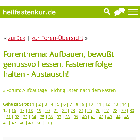
«
zurück
|
zur Foren-Übersicht
»
Forenthema: Aufbauen, bewußt
genussvoll essen, Fastenerfolge
halten - Austausch!
»
Forum: Aufbautage - Richtig Essen nach dem Fasten
Gehe zu Seite:
(
1
|
2
|
3
|
4
|
5
|
6
|
7
|
8
|
9
|
10
|
11
|
12
|
13
|
14
|
15
|
16
|
17
|
18
|
19
|
20
|
21
|
22
|
23
|
24
|
25
|
26
|
27
|
28
|
29
|
30
|
31
|
32
|
33
|
34
|
35
|
36
|
37
|
38
|
39
|
40
|
41
|
42
|
43
|
44
|
45
|
46
|
47
|
48
|
49
|
50
|
51
)