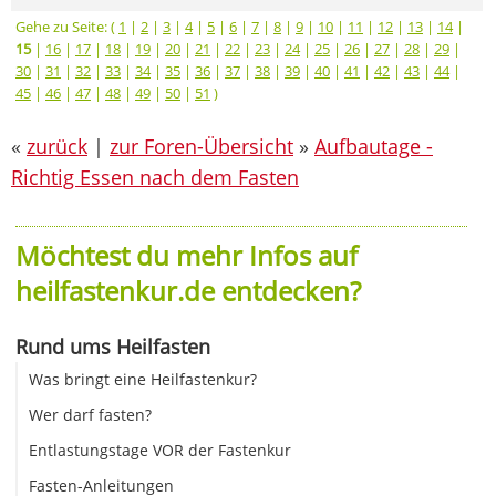
Gehe zu Seite: (
1
|
2
|
3
|
4
|
5
|
6
|
7
|
8
|
9
|
10
|
11
|
12
|
13
|
14
|
15
|
16
|
17
|
18
|
19
|
20
|
21
|
22
|
23
|
24
|
25
|
26
|
27
|
28
|
29
|
30
|
31
|
32
|
33
|
34
|
35
|
36
|
37
|
38
|
39
|
40
|
41
|
42
|
43
|
44
|
45
|
46
|
47
|
48
|
49
|
50
|
51
)
«
zurück
|
zur Foren-Übersicht
»
Aufbautage -
Richtig Essen nach dem Fasten
Möchtest du mehr Infos auf
heilfastenkur.de entdecken?
Rund ums Heilfasten
Was bringt eine Heilfastenkur?
Wer darf fasten?
Entlastungstage VOR der Fastenkur
Fasten-Anleitungen