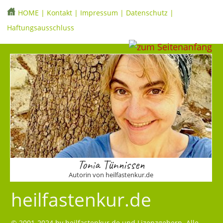
HOME
|
Kontakt
|
Impressum
|
Datenschutz
|
Haftungsausschluss
Tonia Tünnissen
Autorin von heilfastenkur.de
heilfastenkur.de
© 2001-2024 by
heilfastenkur.de
und Lizenzgebern. Alle