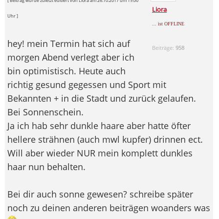
[ Beitrag wurde zuletzt editiert von Liora am 26.10.2017 um 19:00
Liora
Uhr ]
... ist OFFLINE
hey! mein Termin hat sich auf
Beiträge:
958
morgen Abend verlegt aber ich
bin optimistisch. Heute auch
richtig gesund gegessen und Sport mit
Bekannten + in die Stadt und zurück gelaufen.
Bei Sonnenschein.
Ja ich hab sehr dunkle haare aber hatte öfter
hellere strähnen (auch mwl kupfer) drinnen ect.
Will aber wieder NUR mein komplett dunkles
haar nun behalten.
Bei dir auch sonne gewesen? schreibe später
noch zu deinen anderen beiträgen woanders was