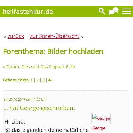
«
zurück
|
zur Foren-Übersicht
»
Forenthema: Bilder hochladen
»
Forum: Dies und Das Plapper-Ecke
Gehe zu Seite:
(
1
|
2
|
3
|
4
)
am 25.10.2017 um 11:32 Uhr
... hat George geschrieben:
Hi Liora,
George
ist das eigentlich deine natürliche