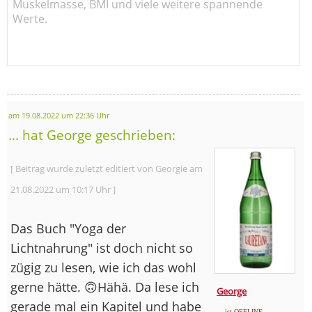
Muskelmasse, BMI und viele weitere spannende
Werte.
am 19.08.2022 um 22:36 Uhr
... hat George geschrieben:
[ Beitrag wurde zuletzt editiert von Georgie am
21.08.2022 um 10:17 Uhr ]
Das Buch "Yoga der
Lichtnahrung" ist doch nicht so
zügig zu lesen, wie ich das wohl
gerne hätte. 🙃Hähä. Da lese ich
George
gerade mal ein Kapitel und habe
... ist OFFLINE