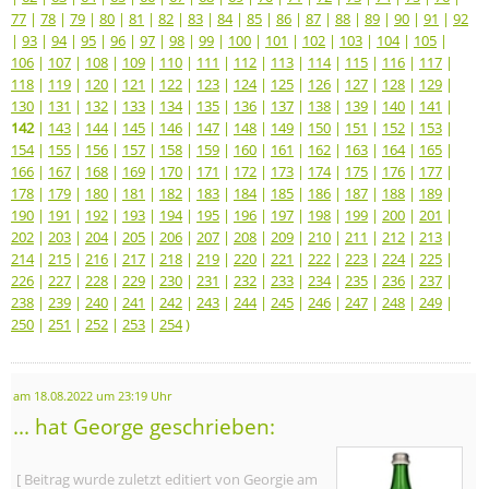
77
|
78
|
79
|
80
|
81
|
82
|
83
|
84
|
85
|
86
|
87
|
88
|
89
|
90
|
91
|
92
|
93
|
94
|
95
|
96
|
97
|
98
|
99
|
100
|
101
|
102
|
103
|
104
|
105
|
106
|
107
|
108
|
109
|
110
|
111
|
112
|
113
|
114
|
115
|
116
|
117
|
118
|
119
|
120
|
121
|
122
|
123
|
124
|
125
|
126
|
127
|
128
|
129
|
130
|
131
|
132
|
133
|
134
|
135
|
136
|
137
|
138
|
139
|
140
|
141
|
142
|
143
|
144
|
145
|
146
|
147
|
148
|
149
|
150
|
151
|
152
|
153
|
154
|
155
|
156
|
157
|
158
|
159
|
160
|
161
|
162
|
163
|
164
|
165
|
166
|
167
|
168
|
169
|
170
|
171
|
172
|
173
|
174
|
175
|
176
|
177
|
178
|
179
|
180
|
181
|
182
|
183
|
184
|
185
|
186
|
187
|
188
|
189
|
190
|
191
|
192
|
193
|
194
|
195
|
196
|
197
|
198
|
199
|
200
|
201
|
202
|
203
|
204
|
205
|
206
|
207
|
208
|
209
|
210
|
211
|
212
|
213
|
214
|
215
|
216
|
217
|
218
|
219
|
220
|
221
|
222
|
223
|
224
|
225
|
226
|
227
|
228
|
229
|
230
|
231
|
232
|
233
|
234
|
235
|
236
|
237
|
238
|
239
|
240
|
241
|
242
|
243
|
244
|
245
|
246
|
247
|
248
|
249
|
250
|
251
|
252
|
253
|
254
)
am 18.08.2022 um 23:19 Uhr
... hat George geschrieben:
[ Beitrag wurde zuletzt editiert von Georgie am