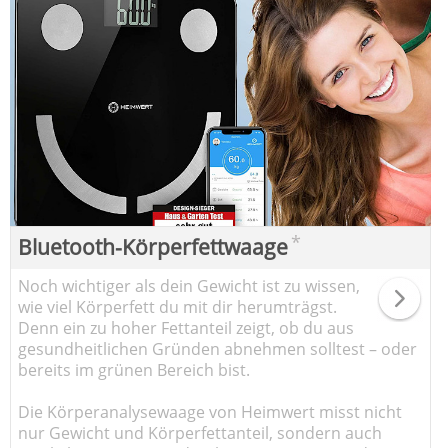
*
Bluetooth-Körperfettwaage
Noch wichtiger als dein Gewicht ist zu wissen,
wie viel Körperfett du mit dir herumträgst.
Denn ein zu hoher Fettanteil zeigt, ob du aus
gesundheitlichen Gründen abnehmen solltest – oder
bereits im grünen Bereich bist.
Die Körperanalysewaage von Heimwert misst nicht
nur Gewicht und Körperfettanteil, sondern auch