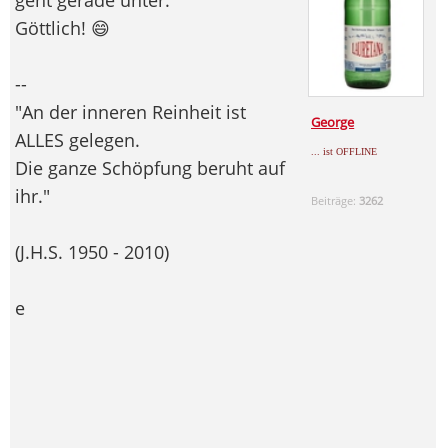
Göttlich! 😄
--
"An der inneren Reinheit ist
George
ALLES gelegen.
... ist OFFLINE
Die ganze Schöpfung beruht auf
ihr."
Beiträge:
3262
(J.H.S. 1950 - 2010)
e