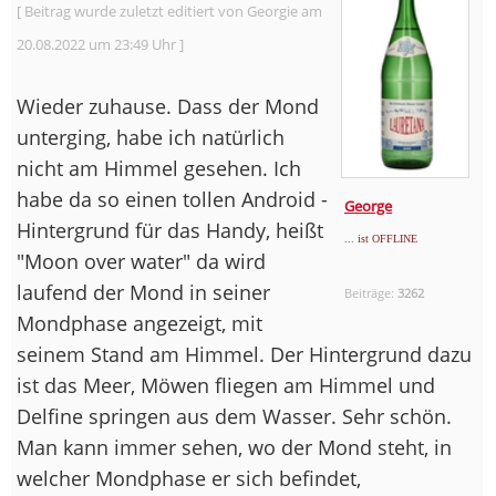
[ Beitrag wurde zuletzt editiert von Georgie am
20.08.2022 um 23:49 Uhr ]
Wieder zuhause. Dass der Mond
unterging, habe ich natürlich
nicht am Himmel gesehen. Ich
habe da so einen tollen Android -
George
Hintergrund für das Handy, heißt
... ist OFFLINE
"Moon over water" da wird
laufend der Mond in seiner
Beiträge:
3262
Mondphase angezeigt, mit
seinem Stand am Himmel. Der Hintergrund dazu
ist das Meer, Möwen fliegen am Himmel und
Delfine springen aus dem Wasser. Sehr schön.
Man kann immer sehen, wo der Mond steht, in
welcher Mondphase er sich befindet,