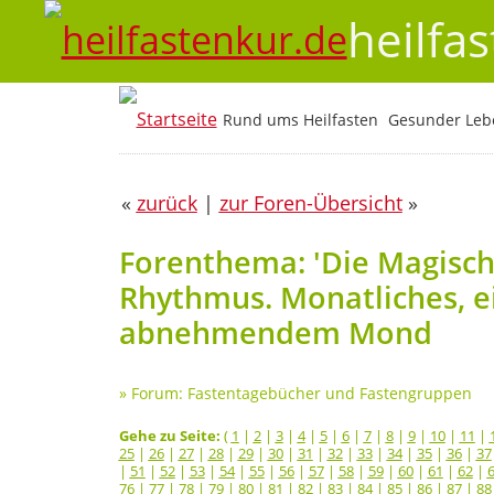
heilfa
Rund ums Heilfasten
Gesunder Lebe
«
zurück
|
zur Foren-Übersicht
»
Forenthema: 'Die Magisch
Rhythmus. Monatliches, e
abnehmendem Mond
»
Forum: Fastentagebücher und Fastengruppen
Gehe zu Seite:
(
1
|
2
|
3
|
4
|
5
|
6
|
7
|
8
|
9
|
10
|
11
|
25
|
26
|
27
|
28
|
29
|
30
|
31
|
32
|
33
|
34
|
35
|
36
|
37
|
51
|
52
|
53
|
54
|
55
|
56
|
57
|
58
|
59
|
60
|
61
|
62
|
76
|
77
|
78
|
79
|
80
|
81
|
82
|
83
|
84
|
85
|
86
|
87
|
88