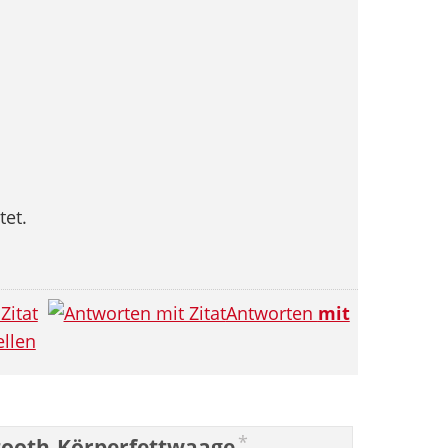
tet.
Zitat
Antworten
mit
llen
*
tooth-Körperfettwaage