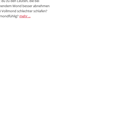
 du zu den Leuten, die bei
endem Mond besser abnehmen
i Vollmond schlechter schlafen?
 mondfühlig?
mehr ...