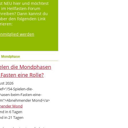
st NEU hier und möchtest
 im Heilfasten-Forum
hreiben? Dann kannst du
über den folgenden Link
rieren:
enmitglied werden
e Mondphase
ust 2026
mender Mond
d in 6 Tagen
d in 21 Tagen