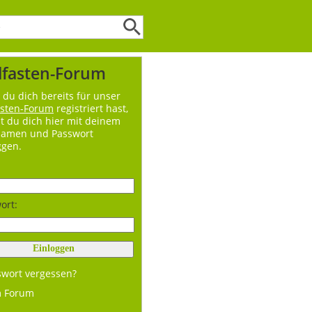
lfasten-Forum
du dich bereits für unser
asten-Forum
registriert hast,
t du dich hier mit deinem
namen und Passwort
ggen.
ort:
swort vergessen?
m Forum