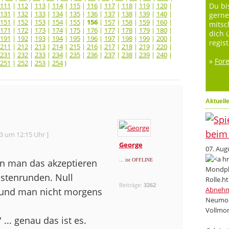
111
|
112
|
113
|
114
|
115
|
116
|
117
|
118
|
119
|
120
|
Du bi
131
|
132
|
133
|
134
|
135
|
136
|
137
|
138
|
139
|
140
|
gerne
151
|
152
|
153
|
154
|
155
|
156
|
157
|
158
|
159
|
160
|
mitsc
171
|
172
|
173
|
174
|
175
|
176
|
177
|
178
|
179
|
180
|
dich 
191
|
192
|
193
|
194
|
195
|
196
|
197
|
198
|
199
|
200
|
regist
211
|
212
|
213
|
214
|
215
|
216
|
217
|
218
|
219
|
220
|
231
|
232
|
233
|
234
|
235
|
236
|
237
|
238
|
239
|
240
|
»
For
251
|
252
|
253
|
254
)
Aktuell
23 um 12:15 Uhr ]
George
07. Aug
enn man das akzeptieren
... ist OFFLINE
astenrunden. Null
Beiträge:
3262
Abneh
t und man nicht morgens
Neumon
Vollmon
 ... genau das ist es.