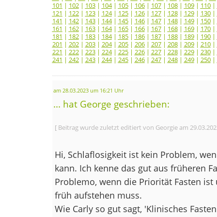
101
|
102
|
103
|
104
|
105
|
106
|
107
|
108
|
109
|
110
|
121
|
122
|
123
|
124
|
125
|
126
|
127
|
128
|
129
|
130
|
141
|
142
|
143
|
144
|
145
|
146
|
147
|
148
|
149
|
150
|
161
|
162
|
163
|
164
|
165
|
166
|
167
|
168
|
169
|
170
|
181
|
182
|
183
|
184
|
185
|
186
|
187
|
188
|
189
|
190
|
201
|
202
|
203
|
204
|
205
|
206
|
207
|
208
|
209
|
210
|
221
|
222
|
223
|
224
|
225
|
226
|
227
|
228
|
229
|
230
|
241
|
242
|
243
|
244
|
245
|
246
|
247
|
248
|
249
|
250
|
am 28.03.2023 um 16:21 Uhr
... hat George geschrieben:
[ Beitrag wurde zuletzt editiert von Georgie am 29.03.20
Hi, Schlaflosigkeit ist kein Problem, w
kann. Ich kenne das gut aus früheren F
Problemo, wenn die Priorität Fasten is
früh aufstehen muss.
Wie Carly so gut sagt, 'Klinisches Fasten'