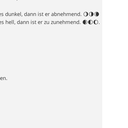
des dunkel, dann ist er abnehmend. 🌖🌗🌘
es hell, dann ist er zu zunehmend. 🌒🌓🌔.
gen.