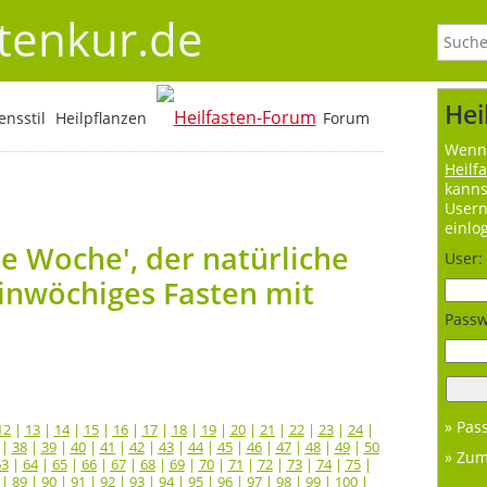
stenkur.de
Hei
nsstil
Heilpflanzen
Forum
Wenn 
Heilf
kanns
User
einlo
e Woche', der natürliche
User:
inwöchiges Fasten mit
Passw
» Pas
12
|
13
|
14
|
15
|
16
|
17
|
18
|
19
|
20
|
21
|
22
|
23
|
24
|
|
38
|
39
|
40
|
41
|
42
|
43
|
44
|
45
|
46
|
47
|
48
|
49
|
50
» Zu
63
|
64
|
65
|
66
|
67
|
68
|
69
|
70
|
71
|
72
|
73
|
74
|
75
|
|
89
|
90
|
91
|
92
|
93
|
94
|
95
|
96
|
97
|
98
|
99
|
100
|