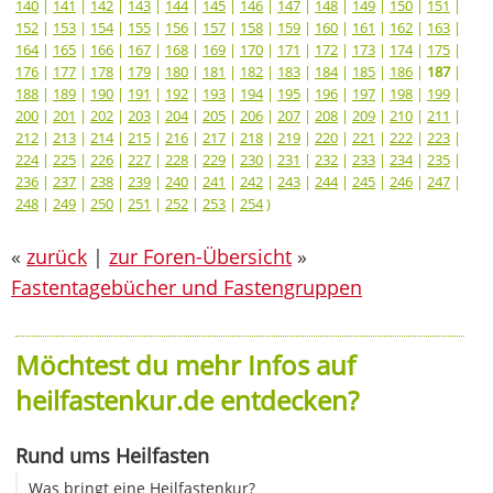
140
|
141
|
142
|
143
|
144
|
145
|
146
|
147
|
148
|
149
|
150
|
151
|
152
|
153
|
154
|
155
|
156
|
157
|
158
|
159
|
160
|
161
|
162
|
163
|
164
|
165
|
166
|
167
|
168
|
169
|
170
|
171
|
172
|
173
|
174
|
175
|
176
|
177
|
178
|
179
|
180
|
181
|
182
|
183
|
184
|
185
|
186
|
187
|
188
|
189
|
190
|
191
|
192
|
193
|
194
|
195
|
196
|
197
|
198
|
199
|
200
|
201
|
202
|
203
|
204
|
205
|
206
|
207
|
208
|
209
|
210
|
211
|
212
|
213
|
214
|
215
|
216
|
217
|
218
|
219
|
220
|
221
|
222
|
223
|
224
|
225
|
226
|
227
|
228
|
229
|
230
|
231
|
232
|
233
|
234
|
235
|
236
|
237
|
238
|
239
|
240
|
241
|
242
|
243
|
244
|
245
|
246
|
247
|
248
|
249
|
250
|
251
|
252
|
253
|
254
)
«
zurück
|
zur Foren-Übersicht
»
Fastentagebücher und Fastengruppen
Möchtest du mehr Infos auf
heilfastenkur.de entdecken?
Rund ums Heilfasten
Was bringt eine Heilfastenkur?