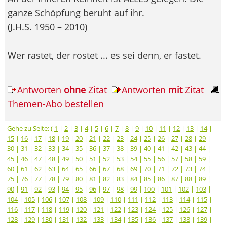
ganze Schöpfung beruht auf ihr.
(J.H.S. 1950 – 2010)
Wer rastet, der rostet ... es sei denn, er fastet.
Antworten
ohne
Zitat
Antworten
mit
Zitat
Themen-Abo bestellen
Gehe zu Seite: (
1
|
2
|
3
|
4
|
5
|
6
|
7
|
8
|
9
|
10
|
11
|
12
|
13
|
14
|
15
|
16
|
17
|
18
|
19
|
20
|
21
|
22
|
23
|
24
|
25
|
26
|
27
|
28
|
29
|
30
|
31
|
32
|
33
|
34
|
35
|
36
|
37
|
38
|
39
|
40
|
41
|
42
|
43
|
44
|
45
|
46
|
47
|
48
|
49
|
50
|
51
|
52
|
53
|
54
|
55
|
56
|
57
|
58
|
59
|
60
|
61
|
62
|
63
|
64
|
65
|
66
|
67
|
68
|
69
|
70
|
71
|
72
|
73
|
74
|
75
|
76
|
77
|
78
|
79
|
80
|
81
|
82
|
83
|
84
|
85
|
86
|
87
|
88
|
89
|
90
|
91
|
92
|
93
|
94
|
95
|
96
|
97
|
98
|
99
|
100
|
101
|
102
|
103
|
104
|
105
|
106
|
107
|
108
|
109
|
110
|
111
|
112
|
113
|
114
|
115
|
116
|
117
|
118
|
119
|
120
|
121
|
122
|
123
|
124
|
125
|
126
|
127
|
128
|
129
|
130
|
131
|
132
|
133
|
134
|
135
|
136
|
137
|
138
|
139
|