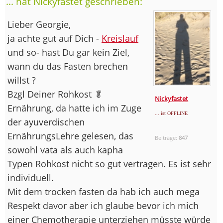
... hat Nickyfastet geschrieben:
Lieber Georgie,
ja achte gut auf Dich -
Kreislauf
und so- hast Du gar kein Ziel,
wann du das Fasten brechen
willst ?
Bzgl Deiner Rohkost 🥬
Nickyfastet
Ernährung, da hatte ich im Zuge
... ist OFFLINE
der ayuverdischen
ErnährungsLehre gelesen, das
Beiträge:
847
sowohl vata als auch kapha
Typen Rohkost nicht so gut vertragen. Es ist sehr
individuell.
Mit dem trocken fasten da hab ich auch mega
Respekt davor aber ich glaube bevor ich mich
einer Chemotherapie unterziehen müsste würde