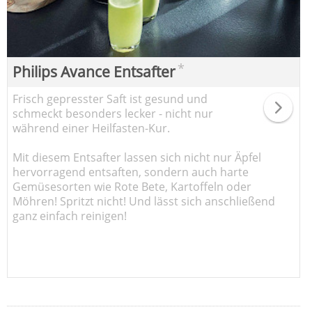
*
Philips Avance Entsafter
Frisch gepresster Saft ist gesund und
schmeckt besonders lecker - nicht nur
während einer Heilfasten-Kur.
Mit diesem Entsafter lassen sich nicht nur Äpfel
hervorragend entsaften, sondern auch harte
Gemüsesorten wie Rote Bete, Kartoffeln oder
Möhren! Spritzt nicht! Und lässt sich anschließend
ganz einfach reinigen!