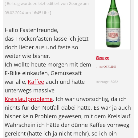
[ Beitrag wurde zuletzt editiert von George am
08.02.2024 um 16:45 Uhr ]
Hallo Fastenfreunde,
das Trockenfasten lasse ich jetzt
doch lieber aus und faste so
weiter wie bisher.
George
Ich wollte heute morgen mit dem
... ist OFFLINE
E-Bike einkaufen, Gemüsesaft
war alle,
Kaffee
auch und hatte
Beiträge:
3262
unterwegs massive
Kreislaufprobleme
. Ich war unvorsichtig, da ich
nichts für den Notfall dabei hatte. Es war ja auch
bisher kein Problem gewesen, mit dem Kreislauf.
Wahrscheinlich hätte der dünne Kaffee vornweg
gereicht (hatte ich ja nicht mehr), so ich bin