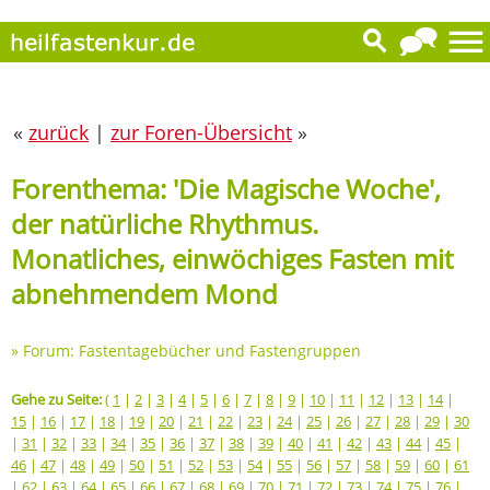
«
zurück
|
zur Foren-Übersicht
»
Forenthema: 'Die Magische Woche',
der natürliche Rhythmus.
Monatliches, einwöchiges Fasten mit
abnehmendem Mond
»
Forum: Fastentagebücher und Fastengruppen
Gehe zu Seite:
(
1
|
2
|
3
|
4
|
5
|
6
|
7
|
8
|
9
|
10
|
11
|
12
|
13
|
14
|
15
|
16
|
17
|
18
|
19
|
20
|
21
|
22
|
23
|
24
|
25
|
26
|
27
|
28
|
29
|
30
|
31
|
32
|
33
|
34
|
35
|
36
|
37
|
38
|
39
|
40
|
41
|
42
|
43
|
44
|
45
|
46
|
47
|
48
|
49
|
50
|
51
|
52
|
53
|
54
|
55
|
56
|
57
|
58
|
59
|
60
|
61
|
62
|
63
|
64
|
65
|
66
|
67
|
68
|
69
|
70
|
71
|
72
|
73
|
74
|
75
|
76
|