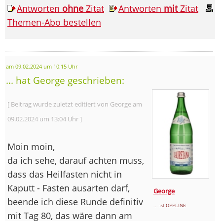
Antworten
ohne
Zitat
Antworten
mit
Zitat
Themen-Abo bestellen
am 09.02.2024 um 10:15 Uhr
... hat George geschrieben:
[ Beitrag wurde zuletzt editiert von George am
09.02.2024 um 13:04 Uhr ]
Moin moin,
da ich sehe, darauf achten muss,
dass das Heilfasten nicht in
Kaputt - Fasten ausarten darf,
George
beende ich diese Runde definitiv
... ist OFFLINE
mit Tag 80, das wäre dann am