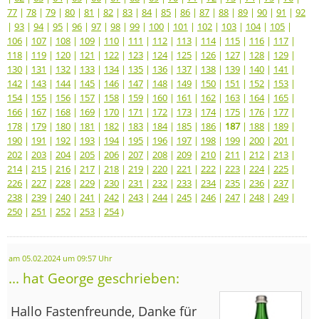
77
|
78
|
79
|
80
|
81
|
82
|
83
|
84
|
85
|
86
|
87
|
88
|
89
|
90
|
91
|
92
|
93
|
94
|
95
|
96
|
97
|
98
|
99
|
100
|
101
|
102
|
103
|
104
|
105
|
106
|
107
|
108
|
109
|
110
|
111
|
112
|
113
|
114
|
115
|
116
|
117
|
118
|
119
|
120
|
121
|
122
|
123
|
124
|
125
|
126
|
127
|
128
|
129
|
130
|
131
|
132
|
133
|
134
|
135
|
136
|
137
|
138
|
139
|
140
|
141
|
142
|
143
|
144
|
145
|
146
|
147
|
148
|
149
|
150
|
151
|
152
|
153
|
154
|
155
|
156
|
157
|
158
|
159
|
160
|
161
|
162
|
163
|
164
|
165
|
166
|
167
|
168
|
169
|
170
|
171
|
172
|
173
|
174
|
175
|
176
|
177
|
178
|
179
|
180
|
181
|
182
|
183
|
184
|
185
|
186
|
187
|
188
|
189
|
190
|
191
|
192
|
193
|
194
|
195
|
196
|
197
|
198
|
199
|
200
|
201
|
202
|
203
|
204
|
205
|
206
|
207
|
208
|
209
|
210
|
211
|
212
|
213
|
214
|
215
|
216
|
217
|
218
|
219
|
220
|
221
|
222
|
223
|
224
|
225
|
226
|
227
|
228
|
229
|
230
|
231
|
232
|
233
|
234
|
235
|
236
|
237
|
238
|
239
|
240
|
241
|
242
|
243
|
244
|
245
|
246
|
247
|
248
|
249
|
250
|
251
|
252
|
253
|
254
)
am 05.02.2024 um 09:57 Uhr
... hat George geschrieben:
Hallo Fastenfreunde, Danke für