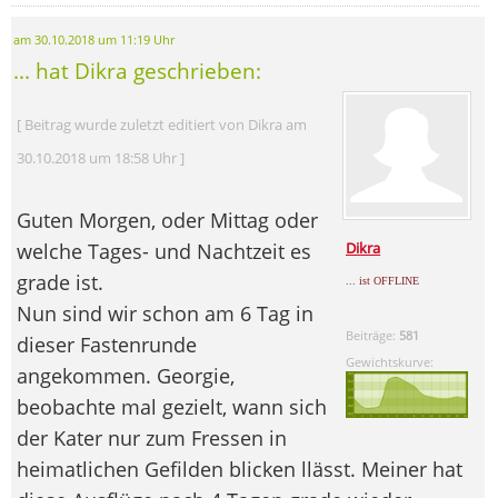
am 30.10.2018 um 11:19 Uhr
... hat Dikra geschrieben:
[ Beitrag wurde zuletzt editiert von Dikra am
30.10.2018 um 18:58 Uhr ]
Guten Morgen, oder Mittag oder
welche Tages- und Nachtzeit es
Dikra
grade ist.
... ist OFFLINE
Nun sind wir schon am 6 Tag in
Beiträge:
581
dieser Fastenrunde
Gewichtskurve:
angekommen. Georgie,
beobachte mal gezielt, wann sich
der Kater nur zum Fressen in
heimatlichen Gefilden blicken llässt. Meiner hat