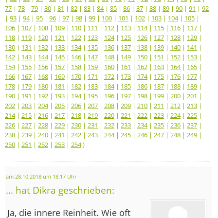
77
|
78
|
79
|
80
|
81
|
82
|
83
|
84
|
85
|
86
|
87
|
88
|
89
|
90
|
91
|
92
|
93
|
94
|
95
|
96
|
97
|
98
|
99
|
100
|
101
|
102
|
103
|
104
|
105
|
106
|
107
|
108
|
109
|
110
|
111
|
112
|
113
|
114
|
115
|
116
|
117
|
118
|
119
|
120
|
121
|
122
|
123
|
124
|
125
|
126
|
127
|
128
|
129
|
130
|
131
|
132
|
133
|
134
|
135
|
136
|
137
|
138
|
139
|
140
|
141
|
142
|
143
|
144
|
145
|
146
|
147
|
148
|
149
|
150
|
151
|
152
|
153
|
154
|
155
|
156
|
157
|
158
|
159
|
160
|
161
|
162
|
163
|
164
|
165
|
166
|
167
|
168
|
169
|
170
|
171
|
172
|
173
|
174
|
175
|
176
|
177
|
178
|
179
|
180
|
181
|
182
|
183
|
184
|
185
|
186
|
187
|
188
|
189
|
190
|
191
|
192
|
193
|
194
|
195
|
196
|
197
|
198
|
199
|
200
|
201
|
202
|
203
|
204
|
205
|
206
|
207
|
208
|
209
|
210
|
211
|
212
|
213
|
214
|
215
|
216
|
217
|
218
|
219
|
220
|
221
|
222
|
223
|
224
|
225
|
226
|
227
|
228
|
229
|
230
|
231
|
232
|
233
|
234
|
235
|
236
|
237
|
238
|
239
|
240
|
241
|
242
|
243
|
244
|
245
|
246
|
247
|
248
|
249
|
250
|
251
|
252
|
253
|
254
)
am 28.10.2018 um 18:17 Uhr
... hat Dikra geschrieben:
Ja, die innere Reinheit. Wie oft