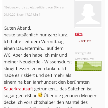
[ Beitrag wurde zuletzt editiert von Dikra am
29.10.2018 um 17:27 Uhr ]
Guten Abend,
heute tatsächlich nur ganz kurz.
Dikra
Ich hatte seit dem Vormittaag
... ist OFFLINE
einen Dauertermin... auf dem
Beiträge:
581
WC. Aber den habe ich mir und
Gewichtskurve:
meiner Neugierde - Wissensdurst
klingt besser- zu verdanken. Ich
habe es riskiert und seit mehr als
einem halben Jahrhundert den berühmten
Sauerkrautsaft
getrunken....das Säftchen ist
sogar genießbar
Über die genauen Mengen
decke ich vorsichtshalber den Mantel des