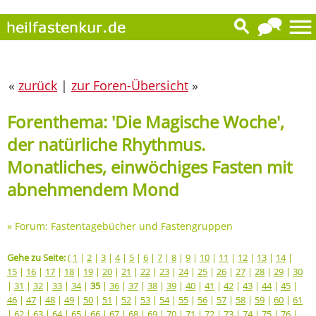
«
zurück
|
zur Foren-Übersicht
»
Forenthema: 'Die Magische Woche',
der natürliche Rhythmus.
Monatliches, einwöchiges Fasten mit
abnehmendem Mond
»
Forum: Fastentagebücher und Fastengruppen
Gehe zu Seite:
(
1
|
2
|
3
|
4
|
5
|
6
|
7
|
8
|
9
|
10
|
11
|
12
|
13
|
14
|
15
|
16
|
17
|
18
|
19
|
20
|
21
|
22
|
23
|
24
|
25
|
26
|
27
|
28
|
29
|
30
|
31
|
32
|
33
|
34
|
35
|
36
|
37
|
38
|
39
|
40
|
41
|
42
|
43
|
44
|
45
|
46
|
47
|
48
|
49
|
50
|
51
|
52
|
53
|
54
|
55
|
56
|
57
|
58
|
59
|
60
|
61
|
62
|
63
|
64
|
65
|
66
|
67
|
68
|
69
|
70
|
71
|
72
|
73
|
74
|
75
|
76
|