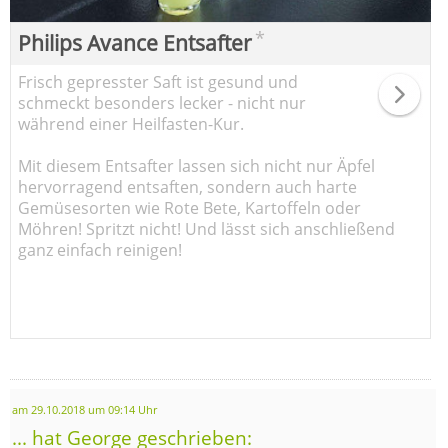
*
Philips Avance Entsafter
Frisch gepresster Saft ist gesund und
schmeckt besonders lecker - nicht nur
während einer Heilfasten-Kur.
Mit diesem Entsafter lassen sich nicht nur Äpfel
hervorragend entsaften, sondern auch harte
Gemüsesorten wie Rote Bete, Kartoffeln oder
Möhren! Spritzt nicht! Und lässt sich anschließend
ganz einfach reinigen!
am 29.10.2018 um 09:14 Uhr
... hat George geschrieben: