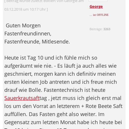
[ Beitrag wurde zuletzt editiert von Georgie am
George
03.12.2018 um 10:17 Uhr ]
... ist OFFLINE
Guten Morgen
Beiträge:
3263
Fastenfreundinnen,
Fastenfreunde, Mitlesende.
Heute ist Tag 10 und ich fühle mich so
aufgeräumt wie nie. - Es läuft ja auch alles wie
geschmiert, morgen kann ich definitiv meinen
ersten kleinen Job antreten und ich freue mich
drauf wie Bolle. Fastentechnisch ist heute
Sauerkrautsaft
tag , jetzt muss ich gleich erst mal
los um den Vorrat an letzterem + Rote Beete Saft
auffüllen. Das Fasten geht also weiter. Im
Gegensatz zum letzten Monat habe ich heute bei