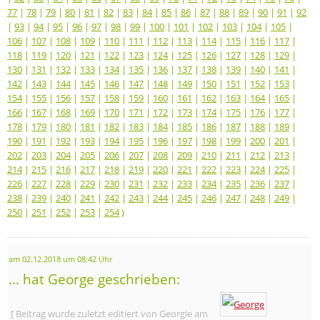
77
|
78
|
79
|
80
|
81
|
82
|
83
|
84
|
85
|
86
|
87
|
88
|
89
|
90
|
91
|
92
|
93
|
94
|
95
|
96
|
97
|
98
|
99
|
100
|
101
|
102
|
103
|
104
|
105
|
106
|
107
|
108
|
109
|
110
|
111
|
112
|
113
|
114
|
115
|
116
|
117
|
118
|
119
|
120
|
121
|
122
|
123
|
124
|
125
|
126
|
127
|
128
|
129
|
130
|
131
|
132
|
133
|
134
|
135
|
136
|
137
|
138
|
139
|
140
|
141
|
142
|
143
|
144
|
145
|
146
|
147
|
148
|
149
|
150
|
151
|
152
|
153
|
154
|
155
|
156
|
157
|
158
|
159
|
160
|
161
|
162
|
163
|
164
|
165
|
166
|
167
|
168
|
169
|
170
|
171
|
172
|
173
|
174
|
175
|
176
|
177
|
178
|
179
|
180
|
181
|
182
|
183
|
184
|
185
|
186
|
187
|
188
|
189
|
190
|
191
|
192
|
193
|
194
|
195
|
196
|
197
|
198
|
199
|
200
|
201
|
202
|
203
|
204
|
205
|
206
|
207
|
208
|
209
|
210
|
211
|
212
|
213
|
214
|
215
|
216
|
217
|
218
|
219
|
220
|
221
|
222
|
223
|
224
|
225
|
226
|
227
|
228
|
229
|
230
|
231
|
232
|
233
|
234
|
235
|
236
|
237
|
238
|
239
|
240
|
241
|
242
|
243
|
244
|
245
|
246
|
247
|
248
|
249
|
250
|
251
|
252
|
253
|
254
)
am 02.12.2018 um 08:42 Uhr
... hat George geschrieben:
[ Beitrag wurde zuletzt editiert von Georgie am