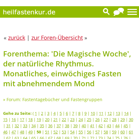
«
zurück
|
zur Foren-Übersicht
»
Forenthema: 'Die Magische Woche',
der natürliche Rhythmus.
Monatliches, einwöchiges Fasten
mit abnehmendem Mond
»
Forum: Fastentagebücher und Fastengruppen
Gehe zu Seite:
(
1
|
2
|
3
|
4
|
5
|
6
|
7
|
8
|
9
|
10
|
11
|
12
|
13
|
14
|
15
|
16
|
17
|
18
|
19
|
20
|
21
|
22
|
23
|
24
|
25
|
26
|
27
|
28
|
29
|
30
|
31
|
32
|
33
|
34
|
35
|
36
|
37
|
38
|
39
|
40
|
41
|
42
|
43
|
44
|
45
|
46
|
47
|
48
|
49
|
50
|
51
|
52
|
53
|
54
|
55
|
56
|
57
|
58
|
59
|
60
|
61
|
62
|
63
|
64
|
65
|
66
|
67
|
68
|
69
|
70
|
71
|
72
|
73
|
74
|
75
|
76
|