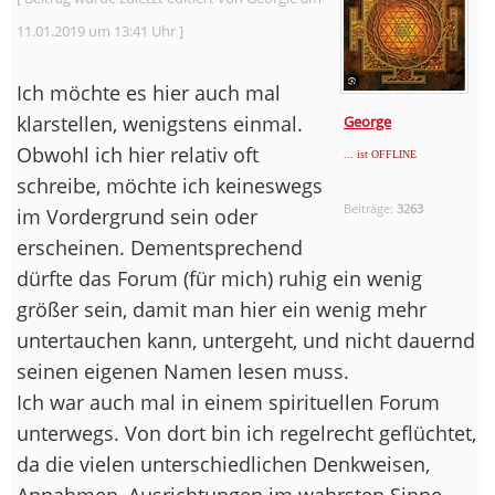
11.01.2019 um 13:41 Uhr ]
Ich möchte es hier auch mal
klarstellen, wenigstens einmal.
George
Obwohl ich hier relativ oft
... ist OFFLINE
schreibe, möchte ich keineswegs
Beiträge:
3263
im Vordergrund sein oder
erscheinen. Dementsprechend
dürfte das Forum (für mich) ruhig ein wenig
größer sein, damit man hier ein wenig mehr
untertauchen kann, untergeht, und nicht dauernd
seinen eigenen Namen lesen muss.
Ich war auch mal in einem spirituellen Forum
unterwegs. Von dort bin ich regelrecht geflüchtet,
da die vielen unterschiedlichen Denkweisen,
Annahmen, Ausrichtungen im wahrsten Sinne