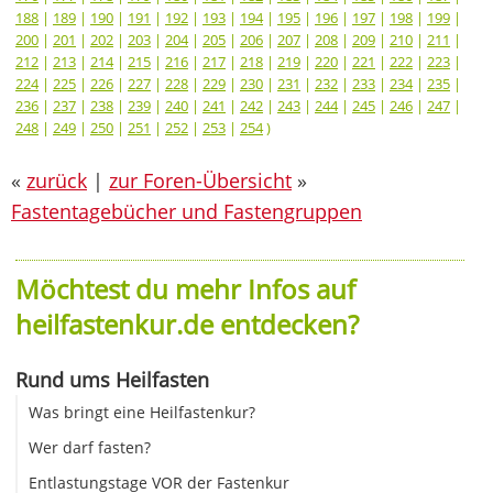
188
|
189
|
190
|
191
|
192
|
193
|
194
|
195
|
196
|
197
|
198
|
199
|
200
|
201
|
202
|
203
|
204
|
205
|
206
|
207
|
208
|
209
|
210
|
211
|
212
|
213
|
214
|
215
|
216
|
217
|
218
|
219
|
220
|
221
|
222
|
223
|
224
|
225
|
226
|
227
|
228
|
229
|
230
|
231
|
232
|
233
|
234
|
235
|
236
|
237
|
238
|
239
|
240
|
241
|
242
|
243
|
244
|
245
|
246
|
247
|
248
|
249
|
250
|
251
|
252
|
253
|
254
)
«
zurück
|
zur Foren-Übersicht
»
Fastentagebücher und Fastengruppen
Möchtest du mehr Infos auf
heilfastenkur.de entdecken?
Rund ums Heilfasten
Was bringt eine Heilfastenkur?
Wer darf fasten?
Entlastungstage VOR der Fastenkur