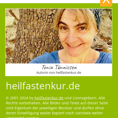
Tonia Tünnissen
Autorin von heilfastenkur.de
heilfastenkur.de
© 2001-2024 by
heilfastenkur.de
und Lizenzgebern. Alle
Rechte vorbehalten. Alle Bilder und Texte auf dieser Seite
sind Eigentum der jeweiligen Besitzer und dürfen ohne
deren Einwilligung weder kopiert noch sonstwie weiter
verwendet werden.