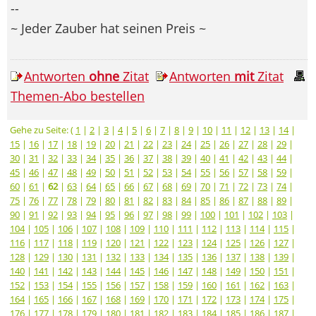
--
~ Jeder Zauber hat seinen Preis ~
Antworten
ohne
Zitat
Antworten
mit
Zitat
Themen-Abo bestellen
Gehe zu Seite: (
1
|
2
|
3
|
4
|
5
|
6
|
7
|
8
|
9
|
10
|
11
|
12
|
13
|
14
|
15
|
16
|
17
|
18
|
19
|
20
|
21
|
22
|
23
|
24
|
25
|
26
|
27
|
28
|
29
|
30
|
31
|
32
|
33
|
34
|
35
|
36
|
37
|
38
|
39
|
40
|
41
|
42
|
43
|
44
|
45
|
46
|
47
|
48
|
49
|
50
|
51
|
52
|
53
|
54
|
55
|
56
|
57
|
58
|
59
|
60
|
61
|
62
|
63
|
64
|
65
|
66
|
67
|
68
|
69
|
70
|
71
|
72
|
73
|
74
|
75
|
76
|
77
|
78
|
79
|
80
|
81
|
82
|
83
|
84
|
85
|
86
|
87
|
88
|
89
|
90
|
91
|
92
|
93
|
94
|
95
|
96
|
97
|
98
|
99
|
100
|
101
|
102
|
103
|
104
|
105
|
106
|
107
|
108
|
109
|
110
|
111
|
112
|
113
|
114
|
115
|
116
|
117
|
118
|
119
|
120
|
121
|
122
|
123
|
124
|
125
|
126
|
127
|
128
|
129
|
130
|
131
|
132
|
133
|
134
|
135
|
136
|
137
|
138
|
139
|
140
|
141
|
142
|
143
|
144
|
145
|
146
|
147
|
148
|
149
|
150
|
151
|
152
|
153
|
154
|
155
|
156
|
157
|
158
|
159
|
160
|
161
|
162
|
163
|
164
|
165
|
166
|
167
|
168
|
169
|
170
|
171
|
172
|
173
|
174
|
175
|
176
|
177
|
178
|
179
|
180
|
181
|
182
|
183
|
184
|
185
|
186
|
187
|