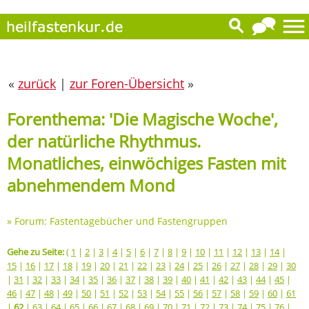
«
zurück
|
zur Foren-Übersicht
»
Forenthema: 'Die Magische Woche',
der natürliche Rhythmus.
Monatliches, einwöchiges Fasten mit
abnehmendem Mond
»
Forum: Fastentagebücher und Fastengruppen
Gehe zu Seite:
(
1
|
2
|
3
|
4
|
5
|
6
|
7
|
8
|
9
|
10
|
11
|
12
|
13
|
14
|
15
|
16
|
17
|
18
|
19
|
20
|
21
|
22
|
23
|
24
|
25
|
26
|
27
|
28
|
29
|
30
|
31
|
32
|
33
|
34
|
35
|
36
|
37
|
38
|
39
|
40
|
41
|
42
|
43
|
44
|
45
|
46
|
47
|
48
|
49
|
50
|
51
|
52
|
53
|
54
|
55
|
56
|
57
|
58
|
59
|
60
|
61
|
62
|
63
|
64
|
65
|
66
|
67
|
68
|
69
|
70
|
71
|
72
|
73
|
74
|
75
|
76
|