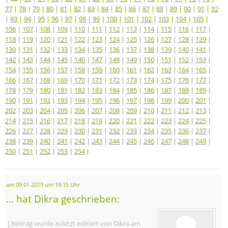
77
|
78
|
79
|
80
|
81
|
82
|
83
|
84
|
85
|
86
|
87
|
88
|
89
|
90
|
91
|
92
|
93
|
94
|
95
|
96
|
97
|
98
|
99
|
100
|
101
|
102
|
103
|
104
|
105
|
106
|
107
|
108
|
109
|
110
|
111
|
112
|
113
|
114
|
115
|
116
|
117
|
118
|
119
|
120
|
121
|
122
|
123
|
124
|
125
|
126
|
127
|
128
|
129
|
130
|
131
|
132
|
133
|
134
|
135
|
136
|
137
|
138
|
139
|
140
|
141
|
142
|
143
|
144
|
145
|
146
|
147
|
148
|
149
|
150
|
151
|
152
|
153
|
154
|
155
|
156
|
157
|
158
|
159
|
160
|
161
|
162
|
163
|
164
|
165
|
166
|
167
|
168
|
169
|
170
|
171
|
172
|
173
|
174
|
175
|
176
|
177
|
178
|
179
|
180
|
181
|
182
|
183
|
184
|
185
|
186
|
187
|
188
|
189
|
190
|
191
|
192
|
193
|
194
|
195
|
196
|
197
|
198
|
199
|
200
|
201
|
202
|
203
|
204
|
205
|
206
|
207
|
208
|
209
|
210
|
211
|
212
|
213
|
214
|
215
|
216
|
217
|
218
|
219
|
220
|
221
|
222
|
223
|
224
|
225
|
226
|
227
|
228
|
229
|
230
|
231
|
232
|
233
|
234
|
235
|
236
|
237
|
238
|
239
|
240
|
241
|
242
|
243
|
244
|
245
|
246
|
247
|
248
|
249
|
250
|
251
|
252
|
253
|
254
)
am 09.01.2019 um 19:15 Uhr
... hat Dikra geschrieben:
[ Beitrag wurde zuletzt editiert von Dikra am