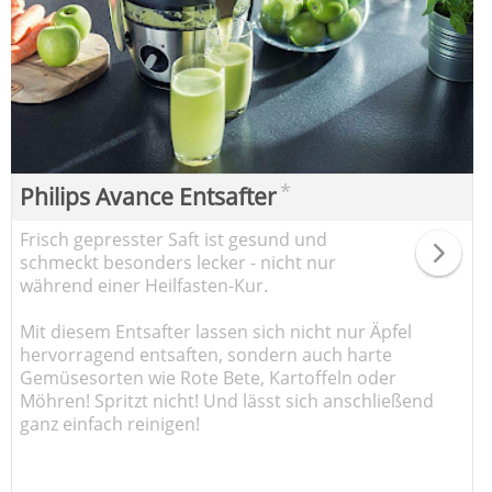
*
Philips Avance Entsafter
Frisch gepresster Saft ist gesund und
schmeckt besonders lecker - nicht nur
während einer Heilfasten-Kur.
Mit diesem Entsafter lassen sich nicht nur Äpfel
hervorragend entsaften, sondern auch harte
Gemüsesorten wie Rote Bete, Kartoffeln oder
Möhren! Spritzt nicht! Und lässt sich anschließend
ganz einfach reinigen!