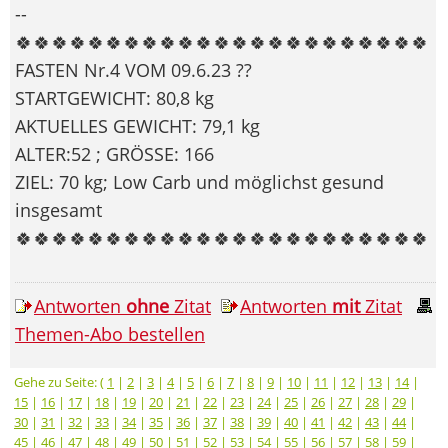
--
🍀🍀🍀🍀🍀🍀🍀🍀🍀🍀🍀🍀🍀🍀🍀🍀🍀🍀🍀🍀🍀🍀🍀
FASTEN Nr.4 VOM 09.6.23 ??
STARTGEWICHT: 80,8 kg
AKTUELLES GEWICHT: 79,1 kg
ALTER:52 ; GRÖSSE: 166
ZIEL: 70 kg; Low Carb und möglichst gesund
insgesamt
🍀🍀🍀🍀🍀🍀🍀🍀🍀🍀🍀🍀🍀🍀🍀🍀🍀🍀🍀🍀🍀🍀🍀
Antworten
ohne
Zitat
Antworten
mit
Zitat
Themen-Abo bestellen
Gehe zu Seite: (
1
|
2
|
3
|
4
|
5
|
6
|
7
|
8
|
9
|
10
|
11
|
12
|
13
|
14
|
15
|
16
|
17
|
18
|
19
|
20
|
21
|
22
|
23
|
24
|
25
|
26
|
27
|
28
|
29
|
30
|
31
|
32
|
33
|
34
|
35
|
36
|
37
|
38
|
39
|
40
|
41
|
42
|
43
|
44
|
45
|
46
|
47
|
48
|
49
|
50
|
51
|
52
|
53
|
54
|
55
|
56
|
57
|
58
|
59
|