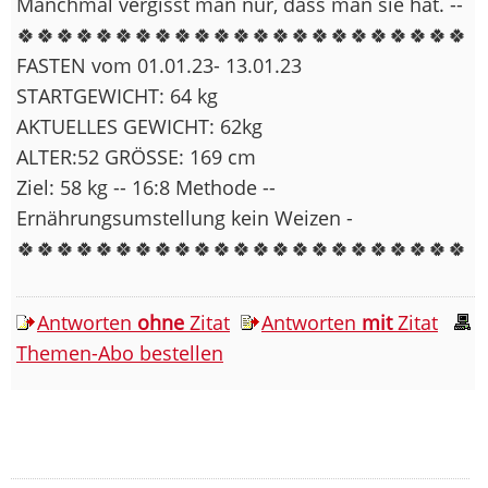
Manchmal vergisst man nur, dass man sie hat. --
🍀🍀🍀🍀🍀🍀🍀🍀🍀🍀🍀🍀🍀🍀🍀🍀🍀🍀🍀🍀🍀🍀🍀
FASTEN vom 01.01.23- 13.01.23
STARTGEWICHT: 64 kg
AKTUELLES GEWICHT: 62kg
ALTER:52 GRÖSSE: 169 cm
Ziel: 58 kg -- 16:8 Methode --
Ernährungsumstellung kein Weizen -
🍀🍀🍀🍀🍀🍀🍀🍀🍀🍀🍀🍀🍀🍀🍀🍀🍀🍀🍀🍀🍀🍀🍀
Antworten
ohne
Zitat
Antworten
mit
Zitat
Themen-Abo bestellen