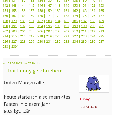
130
|
131
|
132
|
133
|
134
|
135
|
136
|
137
|
138
|
139
|
140
|
141
|
142
|
143
|
144
|
145
|
146
|
147
|
148
|
149
|
150
|
151
|
152
|
153
|
154
|
155
|
156
|
157
|
158
|
159
|
160
|
161
|
162
|
163
|
164
|
165
|
166
|
167
|
168
|
169
|
170
|
171
|
172
|
173
|
174
|
175
|
176
|
177
|
178
|
179
|
180
|
181
|
182
|
183
|
184
|
185
|
186
|
187
|
188
|
189
|
190
|
191
|
192
|
193
|
194
|
195
|
196
|
197
|
198
|
199
|
200
|
201
|
202
|
203
|
204
|
205
|
206
|
207
|
208
|
209
|
210
|
211
|
212
|
213
|
214
|
215
|
216
|
217
|
218
|
219
|
220
|
221
|
222
|
223
|
224
|
225
|
226
|
227
|
228
|
229
|
230
|
231
|
232
|
233
|
234
|
235
|
236
|
237
|
238
|
239
)
am 09.06.2023 um 07:10 Uhr
... hat Funny geschrieben:
Guten Morgen alle,
heute starte ich also mein 4tes
Funny
Fasten in diesem Jahr.
... ist OFFLINE
80,8 kg.....🙈