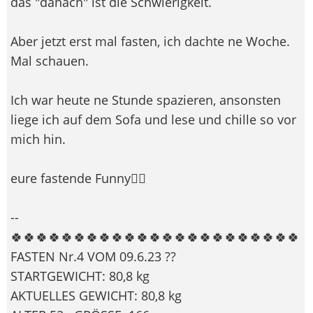
das "danach" ist die Schwierigkeit.
Aber jetzt erst mal fasten, ich dachte ne Woche.
Mal schauen.
Ich war heute ne Stunde spazieren, ansonsten
liege ich auf dem Sofa und lese und chille so vor
mich hin.
eure fastende Funny🙋‍♀️
--
🍀🍀🍀🍀🍀🍀🍀🍀🍀🍀🍀🍀🍀🍀🍀🍀🍀🍀🍀🍀🍀🍀🍀
FASTEN Nr.4 VOM 09.6.23 ??
STARTGEWICHT: 80,8 kg
AKTUELLES GEWICHT: 80,8 kg