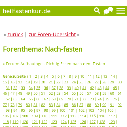
«
zurück
|
zur Foren-Übersicht
»
Forenthema: Nach-fasten
»
Forum: Aufbautage - Richtig Essen nach dem Fasten
Gehe zu Seite:
(
1
|
2
|
3
|
4
|
5
|
6
|
7
|
8
|
9
|
10
|
11
|
12
|
13
|
14
|
15
|
16
|
17
|
18
|
19
|
20
|
21
|
22
|
23
|
24
|
25
|
26
|
27
|
28
|
29
|
30
|
31
|
32
|
33
|
34
|
35
|
36
|
37
|
38
|
39
|
40
|
41
|
42
|
43
|
44
|
45
|
46
|
47
|
48
|
49
|
50
|
51
|
52
|
53
|
54
|
55
|
56
|
57
|
58
|
59
|
60
|
61
|
62
|
63
|
64
|
65
|
66
|
67
|
68
|
69
|
70
|
71
|
72
|
73
|
74
|
75
|
76
|
77
|
78
|
79
|
80
|
81
|
82
|
83
|
84
|
85
|
86
|
87
|
88
|
89
|
90
|
91
|
92
|
93
|
94
|
95
|
96
|
97
|
98
|
99
|
100
|
101
|
102
|
103
|
104
|
105
|
106
|
107
|
108
|
109
|
110
|
111
|
112
|
113
|
114
|
115
|
116
|
117
|
118
|
119
|
120
|
121
|
122
|
123
|
124
|
125
|
126
|
127
|
128
|
129
|