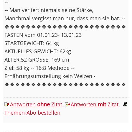
--
-- Man verliert niemals seine Stärke,
Manchmal vergisst man nur, dass man sie hat. --
🍀🍀🍀🍀🍀🍀🍀🍀🍀🍀🍀🍀🍀🍀🍀🍀🍀🍀🍀🍀🍀🍀🍀
FASTEN vom 01.01.23- 13.01.23
STARTGEWICHT: 64 kg
AKTUELLES GEWICHT: 62kg
ALTER:52 GRÖSSE: 169 cm
Ziel: 58 kg -- 16:8 Methode --
Ernährungsumstellung kein Weizen -
🍀🍀🍀🍀🍀🍀🍀🍀🍀🍀🍀🍀🍀🍀🍀🍀🍀🍀🍀🍀🍀🍀🍀
Antworten
ohne
Zitat
Antworten
mit
Zitat
Themen-Abo bestellen