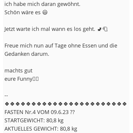
ich habe mich daran gewöhnt.
Schön wäre es 😃
Jetzt warte ich mal wann es los geht. 🚽 🧻
Freue mich nun auf Tage ohne Essen und die
Gedanken darum.
machts gut
eure Funny🙋‍♀️
--
🍀🍀🍀🍀🍀🍀🍀🍀🍀🍀🍀🍀🍀🍀🍀🍀🍀🍀🍀🍀🍀🍀🍀
FASTEN Nr.4 VOM 09.6.23 ??
STARTGEWICHT: 80,8 kg
AKTUELLES GEWICHT: 80,8 kg