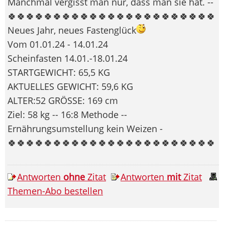
Manchmal vergisst man nur, dass man sie hat. --
🍀🍀🍀🍀🍀🍀🍀🍀🍀🍀🍀🍀🍀🍀🍀🍀🍀🍀🍀🍀🍀🍀🍀
Neues Jahr, neues Fastenglück
Vom 01.01.24 - 14.01.24
Scheinfasten 14.01.-18.01.24
STARTGEWICHT: 65,5 KG
AKTUELLES GEWICHT: 59,6 KG
ALTER:52 GRÖSSE: 169 cm
Ziel: 58 kg -- 16:8 Methode --
Ernährungsumstellung kein Weizen -
🍀🍀🍀🍀🍀🍀🍀🍀🍀🍀🍀🍀🍀🍀🍀🍀🍀🍀🍀🍀🍀🍀🍀
Antworten
ohne
Zitat
Antworten
mit
Zitat
Themen-Abo bestellen