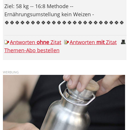
Ziel: 58 kg -- 16:8 Methode --
Ernährungsumstellung kein Weizen -
🍀🍀🍀🍀🍀🍀🍀🍀🍀🍀🍀🍀🍀🍀🍀🍀🍀🍀🍀🍀🍀🍀🍀
Antworten
ohne
Zitat
Antworten
mit
Zitat
Themen-Abo bestellen