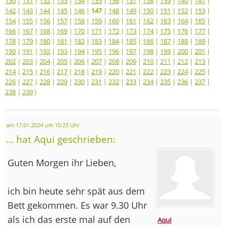
130
|
131
|
132
|
133
|
134
|
135
|
136
|
137
|
138
|
139
|
140
|
141
|
142
|
143
|
144
|
145
|
146
|
147
|
148
|
149
|
150
|
151
|
152
|
153
|
154
|
155
|
156
|
157
|
158
|
159
|
160
|
161
|
162
|
163
|
164
|
165
|
166
|
167
|
168
|
169
|
170
|
171
|
172
|
173
|
174
|
175
|
176
|
177
|
178
|
179
|
180
|
181
|
182
|
183
|
184
|
185
|
186
|
187
|
188
|
189
|
190
|
191
|
192
|
193
|
194
|
195
|
196
|
197
|
198
|
199
|
200
|
201
|
202
|
203
|
204
|
205
|
206
|
207
|
208
|
209
|
210
|
211
|
212
|
213
|
214
|
215
|
216
|
217
|
218
|
219
|
220
|
221
|
222
|
223
|
224
|
225
|
226
|
227
|
228
|
229
|
230
|
231
|
232
|
233
|
234
|
235
|
236
|
237
|
238
|
239
)
am 17.01.2024 um 10:23 Uhr
... hat Aqui geschrieben:
Guten Morgen ihr Lieben,
ich bin heute sehr spät aus dem
Bett gekommen. Es war 9.30 Uhr
als ich das erste mal auf den
Aqui