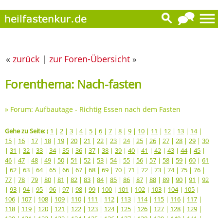
«
zurück
|
zur Foren-Übersicht
»
Forenthema: Nach-fasten
»
Forum: Aufbautage - Richtig Essen nach dem Fasten
Gehe zu Seite:
(
1
|
2
|
3
|
4
|
5
|
6
|
7
|
8
|
9
|
10
|
11
|
12
|
13
|
14
|
15
|
16
|
17
|
18
|
19
|
20
|
21
|
22
|
23
|
24
|
25
|
26
|
27
|
28
|
29
|
30
|
31
|
32
|
33
|
34
|
35
|
36
|
37
|
38
|
39
|
40
|
41
|
42
|
43
|
44
|
45
|
46
|
47
|
48
|
49
|
50
|
51
|
52
|
53
|
54
|
55
|
56
|
57
|
58
|
59
|
60
|
61
|
62
|
63
|
64
|
65
|
66
|
67
|
68
|
69
|
70
|
71
|
72
|
73
|
74
|
75
|
76
|
77
|
78
|
79
|
80
|
81
|
82
|
83
|
84
|
85
|
86
|
87
|
88
|
89
|
90
|
91
|
92
|
93
|
94
|
95
|
96
|
97
|
98
|
99
|
100
|
101
|
102
|
103
|
104
|
105
|
106
|
107
|
108
|
109
|
110
|
111
|
112
|
113
|
114
|
115
|
116
|
117
|
118
|
119
|
120
|
121
|
122
|
123
|
124
|
125
|
126
|
127
|
128
|
129
|