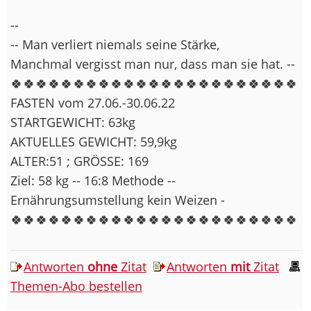
--
-- Man verliert niemals seine Stärke,
Manchmal vergisst man nur, dass man sie hat. --
🍀🍀🍀🍀🍀🍀🍀🍀🍀🍀🍀🍀🍀🍀🍀🍀🍀🍀🍀🍀🍀🍀🍀
FASTEN vom 27.06.-30.06.22
STARTGEWICHT: 63kg
AKTUELLES GEWICHT: 59,9kg
ALTER:51 ; GRÖSSE: 169
Ziel: 58 kg -- 16:8 Methode --
Ernährungsumstellung kein Weizen -
🍀🍀🍀🍀🍀🍀🍀🍀🍀🍀🍀🍀🍀🍀🍀🍀🍀🍀🍀🍀🍀🍀🍀
Antworten
ohne
Zitat
Antworten
mit
Zitat
Themen-Abo bestellen