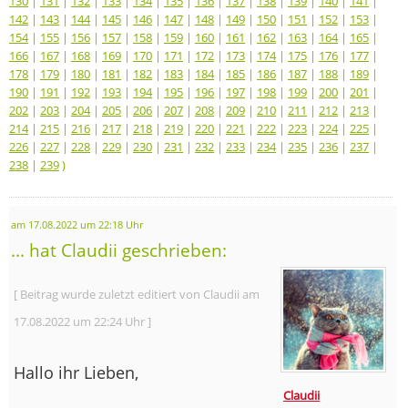
130
|
131
|
132
|
133
|
134
|
135
|
136
|
137
|
138
|
139
|
140
|
141
|
142
|
143
|
144
|
145
|
146
|
147
|
148
|
149
|
150
|
151
|
152
|
153
|
154
|
155
|
156
|
157
|
158
|
159
|
160
|
161
|
162
|
163
|
164
|
165
|
166
|
167
|
168
|
169
|
170
|
171
|
172
|
173
|
174
|
175
|
176
|
177
|
178
|
179
|
180
|
181
|
182
|
183
|
184
|
185
|
186
|
187
|
188
|
189
|
190
|
191
|
192
|
193
|
194
|
195
|
196
|
197
|
198
|
199
|
200
|
201
|
202
|
203
|
204
|
205
|
206
|
207
|
208
|
209
|
210
|
211
|
212
|
213
|
214
|
215
|
216
|
217
|
218
|
219
|
220
|
221
|
222
|
223
|
224
|
225
|
226
|
227
|
228
|
229
|
230
|
231
|
232
|
233
|
234
|
235
|
236
|
237
|
238
|
239
)
am 17.08.2022 um 22:18 Uhr
... hat Claudii geschrieben:
[ Beitrag wurde zuletzt editiert von Claudii am
17.08.2022 um 22:24 Uhr ]
Hallo ihr Lieben,
Claudii