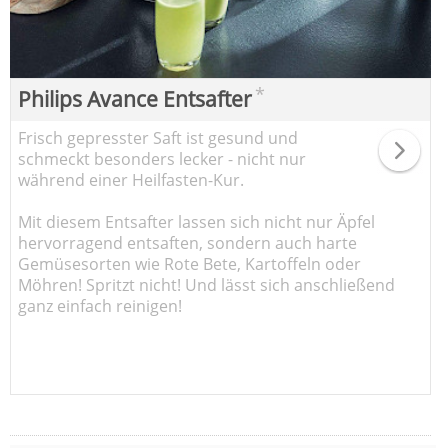
*
Philips Avance Entsafter
Frisch gepresster Saft ist gesund und
schmeckt besonders lecker - nicht nur
während einer Heilfasten-Kur.
Mit diesem Entsafter lassen sich nicht nur Äpfel
hervorragend entsaften, sondern auch harte
Gemüsesorten wie Rote Bete, Kartoffeln oder
Möhren! Spritzt nicht! Und lässt sich anschließend
ganz einfach reinigen!