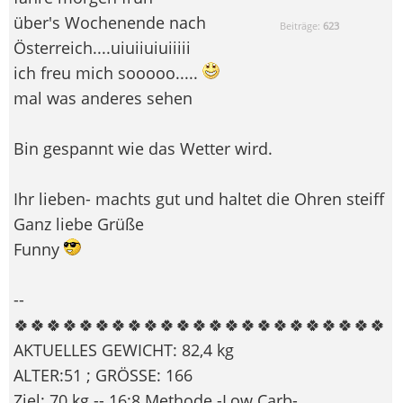
über's Wochenende nach
Beiträge:
623
Österreich....uiuiiuiuiiiii
ich freu mich sooooo.....
mal was anderes sehen
Bin gespannt wie das Wetter wird.
Ihr lieben- machts gut und haltet die Ohren steiff
Ganz liebe Grüße
Funny
--
🍀🍀🍀🍀🍀🍀🍀🍀🍀🍀🍀🍀🍀🍀🍀🍀🍀🍀🍀🍀🍀🍀🍀
AKTUELLES GEWICHT: 82,4 kg
ALTER:51 ; GRÖSSE: 166
Ziel: 70 kg -- 16:8 Methode -Low Carb-