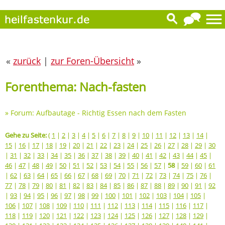
«
zurück
|
zur Foren-Übersicht
»
Forenthema: Nach-fasten
»
Forum: Aufbautage - Richtig Essen nach dem Fasten
Gehe zu Seite:
(
1
|
2
|
3
|
4
|
5
|
6
|
7
|
8
|
9
|
10
|
11
|
12
|
13
|
14
|
15
|
16
|
17
|
18
|
19
|
20
|
21
|
22
|
23
|
24
|
25
|
26
|
27
|
28
|
29
|
30
|
31
|
32
|
33
|
34
|
35
|
36
|
37
|
38
|
39
|
40
|
41
|
42
|
43
|
44
|
45
|
46
|
47
|
48
|
49
|
50
|
51
|
52
|
53
|
54
|
55
|
56
|
57
|
58
|
59
|
60
|
61
|
62
|
63
|
64
|
65
|
66
|
67
|
68
|
69
|
70
|
71
|
72
|
73
|
74
|
75
|
76
|
77
|
78
|
79
|
80
|
81
|
82
|
83
|
84
|
85
|
86
|
87
|
88
|
89
|
90
|
91
|
92
|
93
|
94
|
95
|
96
|
97
|
98
|
99
|
100
|
101
|
102
|
103
|
104
|
105
|
106
|
107
|
108
|
109
|
110
|
111
|
112
|
113
|
114
|
115
|
116
|
117
|
118
|
119
|
120
|
121
|
122
|
123
|
124
|
125
|
126
|
127
|
128
|
129
|