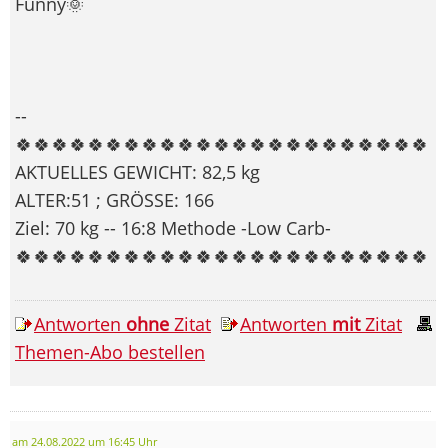
Funny🌞
--
🍀🍀🍀🍀🍀🍀🍀🍀🍀🍀🍀🍀🍀🍀🍀🍀🍀🍀🍀🍀🍀🍀🍀
AKTUELLES GEWICHT: 82,5 kg
ALTER:51 ; GRÖSSE: 166
Ziel: 70 kg -- 16:8 Methode -Low Carb-
🍀🍀🍀🍀🍀🍀🍀🍀🍀🍀🍀🍀🍀🍀🍀🍀🍀🍀🍀🍀🍀🍀🍀
Antworten
ohne
Zitat
Antworten
mit
Zitat
Themen-Abo bestellen
am 24.08.2022 um 16:45 Uhr