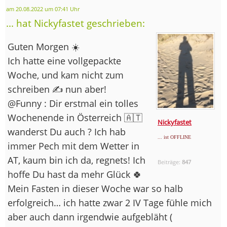
am 20.08.2022 um 07:41 Uhr
... hat Nickyfastet geschrieben:
Guten Morgen ☀️
Ich hatte eine vollgepackte
Woche, und kam nicht zum
schreiben ✍️ nun aber!
@Funny : Dir erstmal ein tolles
Wochenende in Österreich 🇦🇹
Nickyfastet
wanderst Du auch ? Ich hab
... ist OFFLINE
immer Pech mit dem Wetter in
AT, kaum bin ich da, regnets! Ich
Beiträge:
847
hoffe Du hast da mehr Glück 🍀
Mein Fasten in dieser Woche war so halb
erfolgreich… ich hatte zwar 2 IV Tage fühle mich
aber auch dann irgendwie aufgebläht (