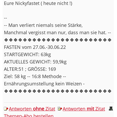
Eure Nickyfastet ( heute nicht !)
--
-- Man verliert niemals seine Stärke,
Manchmal vergisst man nur, dass man sie hat. --
🍀🍀🍀🍀🍀🍀🍀🍀🍀🍀🍀🍀🍀🍀🍀🍀🍀🍀🍀🍀🍀🍀🍀
FASTEN vom 27.06.-30.06.22
STARTGEWICHT: 63kg
AKTUELLES GEWICHT: 59,9kg
ALTER:51 ; GRÖSSE: 169
Ziel: 58 kg -- 16:8 Methode --
Ernährungsumstellung kein Weizen -
🍀🍀🍀🍀🍀🍀🍀🍀🍀🍀🍀🍀🍀🍀🍀🍀🍀🍀🍀🍀🍀🍀🍀
Antworten
ohne
Zitat
Antworten
mit
Zitat
Themen-Abo bestellen