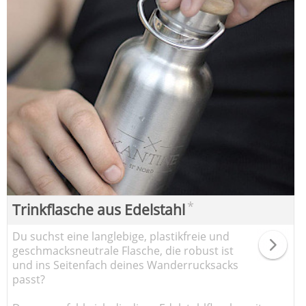
*
Trinkflasche aus Edelstahl
Du suchst eine langlebige, plastikfreie und
geschmacksneutrale Flasche, die robust ist
und ins Seitenfach deines Wanderrucksacks
passt?