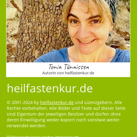
Tonia Tünnissen
Autorin von heilfastenkur.de
heilfastenkur.de
© 2001-2024 by
heilfastenkur.de
und Lizenzgebern. Alle
Rechte vorbehalten. Alle Bilder und Texte auf dieser Seite
sind Eigentum der jeweiligen Besitzer und dürfen ohne
deren Einwilligung weder kopiert noch sonstwie weiter
verwendet werden.