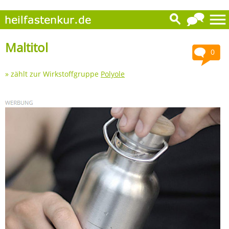
Maltitol
0
» zählt zur Wirkstoffgruppe
Polyole