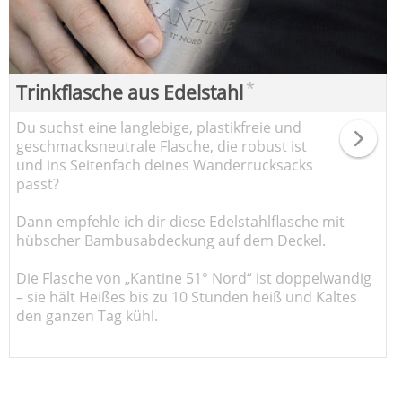
*
Trinkflasche aus Edelstahl
Du suchst eine langlebige, plastikfreie und
geschmacksneutrale Flasche, die robust ist
und ins Seitenfach deines Wanderrucksacks
passt?
Dann empfehle ich dir diese Edelstahlflasche mit
hübscher Bambusabdeckung auf dem Deckel.
Die Flasche von „Kantine 51° Nord“ ist doppelwandig
– sie hält Heißes bis zu 10 Stunden heiß und Kaltes
den ganzen Tag kühl.