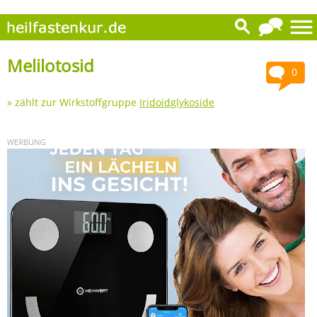
Melilotosid
0
» zählt zur Wirkstoffgruppe
Iridoidglykoside