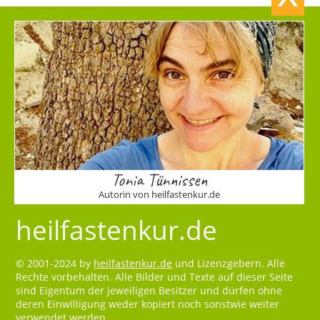
Tonia Tünnissen
Autorin von heilfastenkur.de
heilfastenkur.de
© 2001-2024 by
heilfastenkur.de
und Lizenzgebern. Alle
Rechte vorbehalten. Alle Bilder und Texte auf dieser Seite
sind Eigentum der jeweiligen Besitzer und dürfen ohne
deren Einwilligung weder kopiert noch sonstwie weiter
verwendet werden.