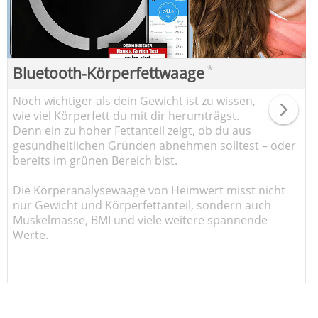
*
Bluetooth-Körperfettwaage
Noch wichtiger als dein Gewicht ist zu wissen,
wie viel Körperfett du mit dir herumträgst.
Denn ein zu hoher Fettanteil zeigt, ob du aus
gesundheitlichen Gründen abnehmen solltest – oder
bereits im grünen Bereich bist.
Die Körperanalysewaage von Heimwert misst nicht
nur Gewicht und Körperfettanteil, sondern auch
Muskelmasse, BMI und viele weitere spannende
Werte.