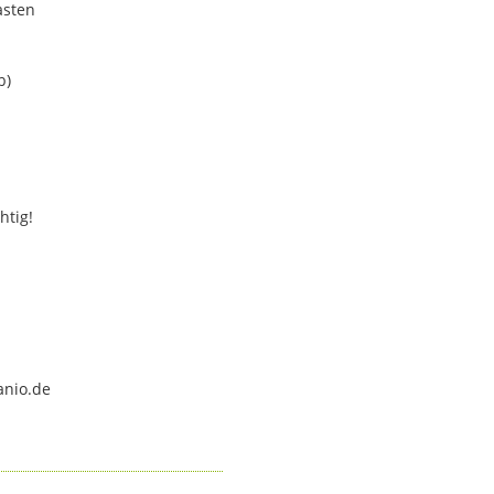
asten
b)
htig!
anio.de