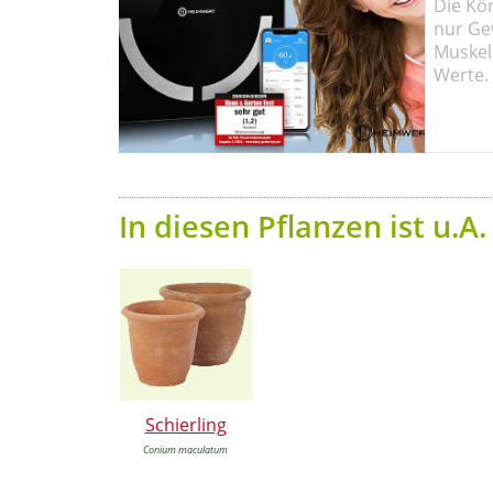
Die Kö
nur Ge
Muskel
Werte.
In diesen Pflanzen ist u.A
Schierling
Conium maculatum