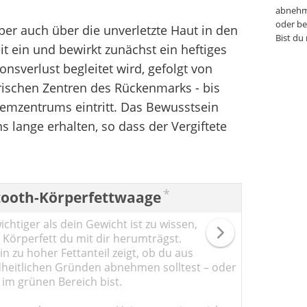
abnehm
oder be
aber auch über die unverletzte Haut in den
Bist du
it ein und bewirkt zunächst ein heftiges
nsverlust begleitet wird, gefolgt von
ischen Zentren des Rückenmarks - bis
emzentrums eintritt. Das Bewusstsein
 lange erhalten, so dass der Vergiftete
*
tooth-Körperfettwaage
chtiger als dein Gewicht ist zu wissen,
l Körperfett du mit dir herumträgst.
n zu hoher Fettanteil zeigt, ob du aus
heitlichen Gründen abnehmen solltest – oder
 im grünen Bereich bist.