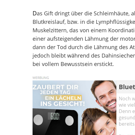
D
as Gift dringt über die Schleimhäute, 
Blutkreislauf, bzw. in die Lymphflüssigke
Muskelzittern, das von einem Koordinatio
einer aufsteigenden Lähmung der motor
dann der Tod durch die Lähmung des At
jedoch bleibt während des Dahinsiechens
bei vollem Bewusstsein erstickt.
Blue
Noch wi
wie vie
Denn ei
gesund
bereits