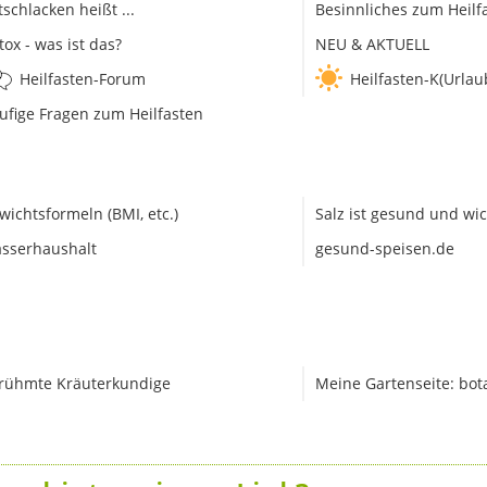
tschlacken heißt ...
Besinnliches zum Heilf
tox - was ist das?
NEU & AKTUELL
Heilfasten-Forum
Heilfasten-K(Urlau
ufige Fragen zum Heilfasten
wichtsformeln (BMI, etc.)
Salz ist gesund und wic
sserhaushalt
gesund-speisen.de
rühmte Kräuterkundige
Meine Gartenseite: bot