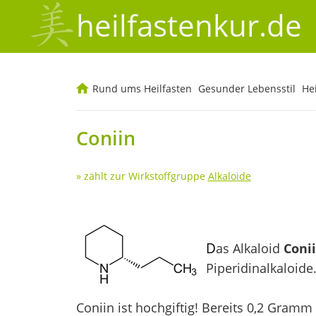
heilfastenkur.de
Rund ums Heilfasten
Gesunder Lebensstil
He
Coniin
» zählt zur Wirkstoffgruppe
Alkaloide
D
as Alkaloid
Coni
Piperidinalkaloide
Coniin ist hochgiftig! Bereits 0,2 Gramm 