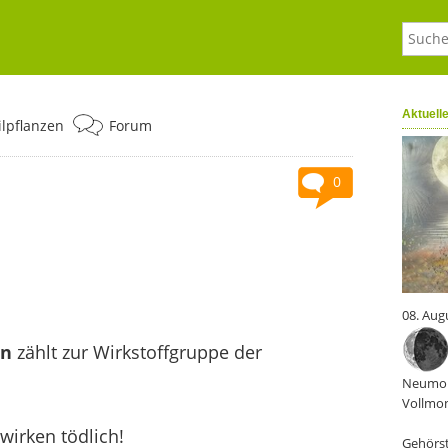
Aktuell
ilpflanzen
Forum
0
08. Aug
in
zählt zur Wirkstoffgruppe der
.
Neumon
Vollmon
wirken tödlich!
Gehörst