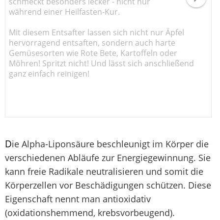
schmeckt besonders lecker - nicht nur
während einer Heilfasten-Kur.
Mit diesem Entsafter lassen sich nicht nur Äpfel
hervorragend entsaften, sondern auch harte
Gemüsesorten wie Rote Bete, Kartoffeln oder
Möhren! Spritzt nicht! Und lässt sich anschließend
ganz einfach reinigen!
D
ie Alpha-Liponsäure beschleunigt im Körper die
verschiedenen Abläufe zur Energiegewinnung. Sie
kann freie Radikale neutralisieren und somit die
Körperzellen vor Beschädigungen schützen. Diese
Eigenschaft nennt man antioxidativ
(oxidationshemmend, krebsvorbeugend).