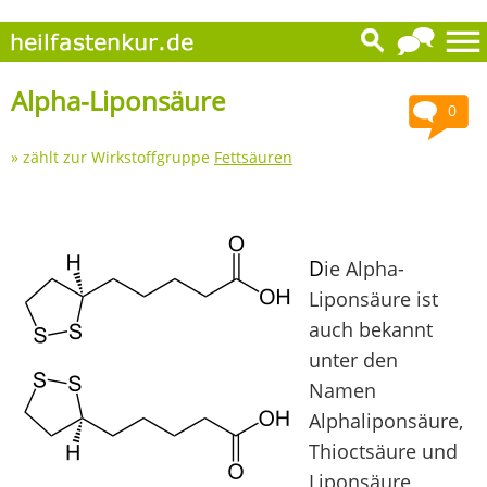
Alpha-Liponsäure
0
» zählt zur Wirkstoffgruppe
Fettsäuren
D
ie Alpha-
Liponsäure ist
auch bekannt
unter den
Namen
Alphaliponsäure,
Thioctsäure und
Liponsäure