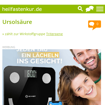
Ursolsäure
0
» zählt zur Wirkstoffgruppe
Triterpene