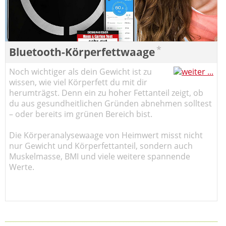
*
Bluetooth-Körperfettwaage
Noch wichtiger als dein Gewicht ist zu
wissen, wie viel Körperfett du mit dir
herumträgst. Denn ein zu hoher Fettanteil zeigt, ob
du aus gesundheitlichen Gründen abnehmen solltest
– oder bereits im grünen Bereich bist.
Die Körperanalysewaage von Heimwert misst nicht
nur Gewicht und Körperfettanteil, sondern auch
Muskelmasse, BMI und viele weitere spannende
Werte.