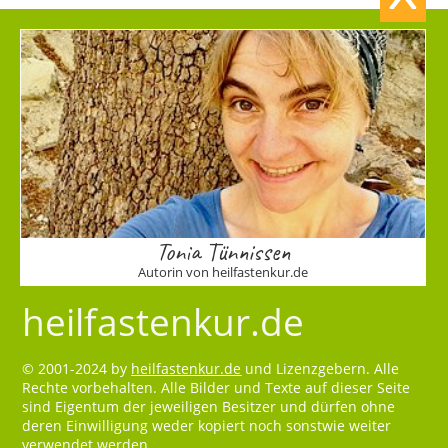
Tonia Tünnissen
Autorin von heilfastenkur.de
heilfastenkur.de
© 2001-2024 by
heilfastenkur.de
und Lizenzgebern. Alle
Rechte vorbehalten. Alle Bilder und Texte auf dieser Seite
sind Eigentum der jeweiligen Besitzer und dürfen ohne
deren Einwilligung weder kopiert noch sonstwie weiter
verwendet werden.