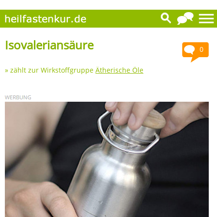
Isovaleriansäure
0
» zählt zur Wirkstoffgruppe
Ätherische Öle