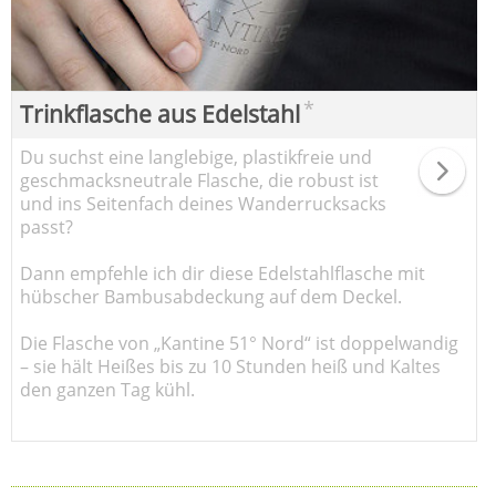
*
Trinkflasche aus Edelstahl
Du suchst eine langlebige, plastikfreie und
geschmacksneutrale Flasche, die robust ist
und ins Seitenfach deines Wanderrucksacks
passt?
Dann empfehle ich dir diese Edelstahlflasche mit
hübscher Bambusabdeckung auf dem Deckel.
Die Flasche von „Kantine 51° Nord“ ist doppelwandig
– sie hält Heißes bis zu 10 Stunden heiß und Kaltes
den ganzen Tag kühl.