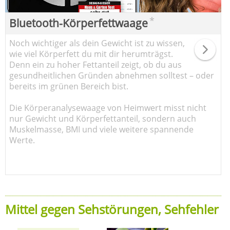
*
Bluetooth-Körperfettwaage
Noch wichtiger als dein Gewicht ist zu wissen,
wie viel Körperfett du mit dir herumträgst.
Denn ein zu hoher Fettanteil zeigt, ob du aus
gesundheitlichen Gründen abnehmen solltest – oder
bereits im grünen Bereich bist.
Die Körperanalysewaage von Heimwert misst nicht
nur Gewicht und Körperfettanteil, sondern auch
Muskelmasse, BMI und viele weitere spannende
Werte.
Mittel gegen Sehstörungen, Sehfehler