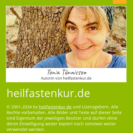
Tonia Tünnissen
Autorin von heilfastenkur.de
heilfastenkur.de
© 2001-2024 by
heilfastenkur.de
und Lizenzgebern. Alle
Rechte vorbehalten. Alle Bilder und Texte auf dieser Seite
sind Eigentum der jeweiligen Besitzer und dürfen ohne
deren Einwilligung weder kopiert noch sonstwie weiter
verwendet werden.