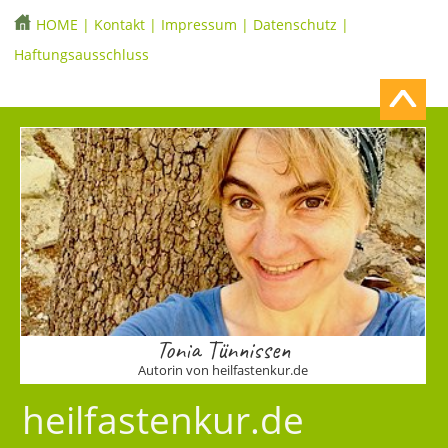
HOME
|
Kontakt
|
Impressum
|
Datenschutz
|
Haftungsausschluss
Tonia Tünnissen
Autorin von heilfastenkur.de
heilfastenkur.de