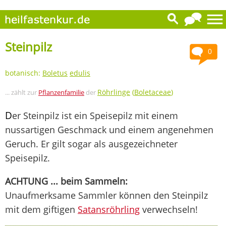
Steinpilz
0
botanisch:
Boletus
edulis
Röhrlinge
(
Boletaceae
)
... zählt zur
Pflanzenfamilie
der
D
er Steinpilz ist ein Speisepilz mit einem
nussartigen Geschmack und einem angenehmen
Geruch. Er gilt sogar als ausgezeichneter
Speisepilz.
ACHTUNG ... beim Sammeln:
Unaufmerksame Sammler können den Steinpilz
mit dem giftigen
Satansröhrling
verwechseln!