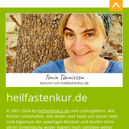
Tonia Tünnissen
Autorin von heilfastenkur.de
heilfastenkur.de
© 2001-2024 by
heilfastenkur.de
und Lizenzgebern. Alle
Rechte vorbehalten. Alle Bilder und Texte auf dieser Seite
sind Eigentum der jeweiligen Besitzer und dürfen ohne
deren Einwilligung weder kopiert noch sonstwie weiter