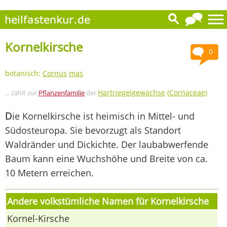
Kornelkirsche
0
botanisch:
Cornus
mas
Hartriegelgewächse
(
Cornaceae
)
... zählt zur
Pflanzenfamilie
der
D
ie Kornelkirsche ist heimisch in Mittel- und
Südosteuropa. Sie bevorzugt als Standort
Waldränder und Dickichte. Der laubabwerfende
Baum kann eine Wuchshöhe und Breite von ca.
10 Metern erreichen.
Andere volkstümliche Namen für Kornelkirsche
Kornel-Kirsche