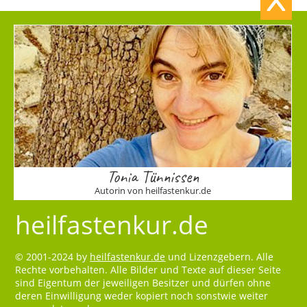
Tonia Tünnissen
Autorin von heilfastenkur.de
heilfastenkur.de
© 2001-2024 by
heilfastenkur.de
und Lizenzgebern. Alle
Rechte vorbehalten. Alle Bilder und Texte auf dieser Seite
sind Eigentum der jeweiligen Besitzer und dürfen ohne
deren Einwilligung weder kopiert noch sonstwie weiter