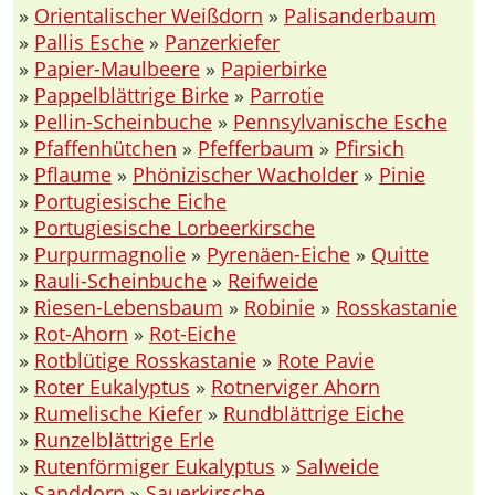
»
Orientalischer Weißdorn
»
Palisanderbaum
»
Pallis Esche
»
Panzerkiefer
»
Papier-Maulbeere
»
Papierbirke
»
Pappelblättrige Birke
»
Parrotie
»
Pellin-Scheinbuche
»
Pennsylvanische Esche
»
Pfaffenhütchen
»
Pfefferbaum
»
Pfirsich
»
Pflaume
»
Phönizischer Wacholder
»
Pinie
»
Portugiesische Eiche
»
Portugiesische Lorbeerkirsche
»
Purpurmagnolie
»
Pyrenäen-Eiche
»
Quitte
»
Rauli-Scheinbuche
»
Reifweide
»
Riesen-Lebensbaum
»
Robinie
»
Rosskastanie
»
Rot-Ahorn
»
Rot-Eiche
»
Rotblütige Rosskastanie
»
Rote Pavie
»
Roter Eukalyptus
»
Rotnerviger Ahorn
»
Rumelische Kiefer
»
Rundblättrige Eiche
»
Runzelblättrige Erle
»
Rutenförmiger Eukalyptus
»
Salweide
»
Sanddorn
»
Sauerkirsche