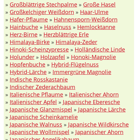
»
Großblättrige Stechpalme
»
Große Hasel
»
Großkelchiger Weißdorn
»
Haar-Ulme
»
Hafer-Pflaume
»
Hahnensporn-Weißdorn
»
Hainbuche
»
Haselnuss
»
Hemlocktanne
»
Herz-Birne
»
Herzblättrige Erle
»
Himalaya-Birke
»
Himalaya-Zeder
»
Hinoki-Scheinzypresse
»
Holländische Linde
»
Holunder
»
Holzapfel
»
Honoki-Magnolie
»
Hopfenbuche
»
Hybrid-Flügelnuss
»
Hybrid-Lärche
»
Immergrüne Magnolie
»
Indische Rosskastanie
»
Indischer Zederachbaum
»
Italienische Pflaume
»
Italienischer Ahorn
»
Italienischer Apfel
»
Japanische Eberesche
»
Japanische Glanzmispel
»
Japanische Lärche
»
Japanische Scheinkamelie
»
Japanische Walnuss
»
Japanische Wildkirsche
»
Japanische Wollmispel
»
Japanischer Ahorn
»
Japanischer Angelikabaum