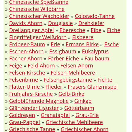
»
Chinesische Spießtanne
»
Chinesische Wildbirne
»
Chinesischer Wacholder
»
Colorado-Tanne
»
Davids Ahorn
»
Douglasie
»
Drehkiefer
»
Dreilappiger Apfel
»
Eberesche
»
Eibe
»
Eiche
»
Eingriffeliger Weißdorn
»
Elsbeere
»
Erdbeer-Baum
»
Erle
»
Ermans Birke
»
Esche
»
Eschen-Ahorn
»
Essigbaum
»
Eukalyptus
»
Fächer-Ahorn
»
Färber-Eiche
»
Faulbaum
»
Feige
»
Feld-Ahorn
»
Felsen-Ahorn
»
Felsen-Kirsche
»
Felsen-Mehlbeere
»
Felsenbirne
»
Felsengebirgstanne
»
Fichte
»
Flatter-Ulme
»
Flieder
»
Frasers Glanzmispel
»
Frühjahrs-Kirsche
»
Gelb-Birke
»
Gelbblühende Magnolie
»
Ginkgo
»
Glänzender Liguster
»
Götterbaum
»
Goldregen
»
Granatapfel
»
Grau-Erle
»
Grau-Pappel
»
Griechische Mehlbeere
»
Griechische Tanne
»
Griechischer Ahorn