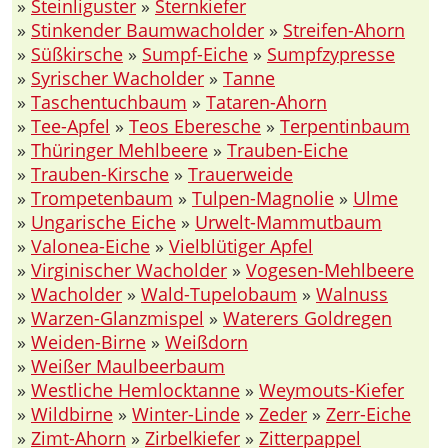
»
Steinliguster
»
Sternkiefer
»
Stinkender Baumwacholder
»
Streifen-Ahorn
»
Süßkirsche
»
Sumpf-Eiche
»
Sumpfzypresse
»
Syrischer Wacholder
»
Tanne
»
Taschentuchbaum
»
Tataren-Ahorn
»
Tee-Apfel
»
Teos Eberesche
»
Terpentinbaum
»
Thüringer Mehlbeere
»
Trauben-Eiche
»
Trauben-Kirsche
»
Trauerweide
»
Trompetenbaum
»
Tulpen-Magnolie
»
Ulme
»
Ungarische Eiche
»
Urwelt-Mammutbaum
»
Valonea-Eiche
»
Vielblütiger Apfel
»
Virginischer Wacholder
»
Vogesen-Mehlbeere
»
Wacholder
»
Wald-Tupelobaum
»
Walnuss
»
Warzen-Glanzmispel
»
Waterers Goldregen
»
Weiden-Birne
»
Weißdorn
»
Weißer Maulbeerbaum
»
Westliche Hemlocktanne
»
Weymouts-Kiefer
»
Wildbirne
»
Winter-Linde
»
Zeder
»
Zerr-Eiche
»
Zimt-Ahorn
»
Zirbelkiefer
»
Zitterpappel