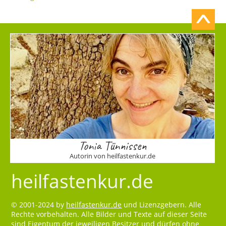
Tonia Tünnissen
Autorin von heilfastenkur.de
heilfastenkur.de
© 2001-2024 by
heilfastenkur.de
und Lizenzgebern. Alle
Rechte vorbehalten. Alle Bilder und Texte auf dieser Seite
sind Eigentum der jeweiligen Besitzer und dürfen ohne