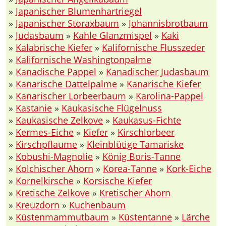
»
Japanischer Blumenhartriegel
»
Japanischer Storaxbaum
»
Johannisbrotbaum
»
Judasbaum
»
Kahle Glanzmispel
»
Kaki
»
Kalabrische Kiefer
»
Kalifornische Flusszeder
»
Kalifornische Washingtonpalme
»
Kanadische Pappel
»
Kanadischer Judasbaum
»
Kanarische Dattelpalme
»
Kanarische Kiefer
»
Kanarischer Lorbeerbaum
»
Karolina-Pappel
»
Kastanie
»
Kaukasische Flügelnuss
»
Kaukasische Zelkove
»
Kaukasus-Fichte
»
Kermes-Eiche
»
Kiefer
»
Kirschlorbeer
»
Kirschpflaume
»
Kleinblütige Tamariske
»
Kobushi-Magnolie
»
König Boris-Tanne
»
Kolchischer Ahorn
»
Korea-Tanne
»
Kork-Eiche
»
Kornelkirsche
»
Korsische Kiefer
»
Kretische Zelkove
»
Kretischer Ahorn
»
Kreuzdorn
»
Kuchenbaum
»
Küstenmammutbaum
»
Küstentanne
»
Lärche