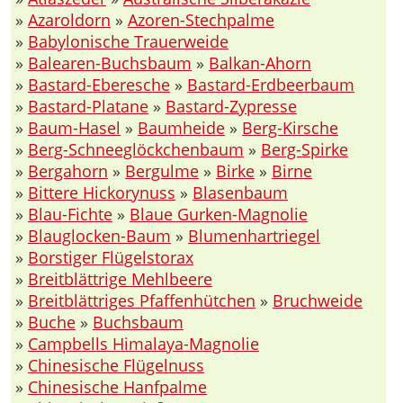
»
Azaroldorn
»
Azoren-Stechpalme
»
Babylonische Trauerweide
»
Balearen-Buchsbaum
»
Balkan-Ahorn
»
Bastard-Eberesche
»
Bastard-Erdbeerbaum
»
Bastard-Platane
»
Bastard-Zypresse
»
Baum-Hasel
»
Baumheide
»
Berg-Kirsche
»
Berg-Schneeglöckchenbaum
»
Berg-Spirke
»
Bergahorn
»
Bergulme
»
Birke
»
Birne
»
Bittere Hickorynuss
»
Blasenbaum
»
Blau-Fichte
»
Blaue Gurken-Magnolie
»
Blauglocken-Baum
»
Blumenhartriegel
»
Borstiger Flügelstorax
»
Breitblättrige Mehlbeere
»
Breitblättriges Pfaffenhütchen
»
Bruchweide
»
Buche
»
Buchsbaum
»
Campbells Himalaya-Magnolie
»
Chinesische Flügelnuss
»
Chinesische Hanfpalme