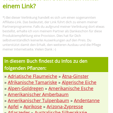
einem Link?
*) Bei dieser Verlinkung handelt es sich um einen sogenannten
Affiliate-Link. Das bedeutet, der Link führt dich zu einem meiner
Partnerprogramme. Falls du aufgrund meiner Verlinkung dort etwas
bestellst, erhalte ich von meinem Partner als Dankeschön für diese
Produktempfehlung eine Provision. Dies hat für Dich
selbstverständlich keinerlei Auswirkungen auf den Preis. Du
unterstützt damit den Erhalt, den weiteren Ausbau und die Pflege
meiner Internetseite. Vielen Dank :-)
In diesem Buch findest du Infos zu den
folgenden Pflanzen:
»
Adriatische Flaumeiche
»
Ätna-Ginster
»
Afrikanische Tamariske
»
Algerische Eiche
»
Alpen-Goldregen
»
Amerikanische Esche
»
Amerikanischer Amberbaum
»
Amerikanischer Tulpenbaum
»
Andentanne
»
Apfel
»
Aprikose
»
Arizona-Zypresse
»
Atlaszeder
»
Australische Silberakazie