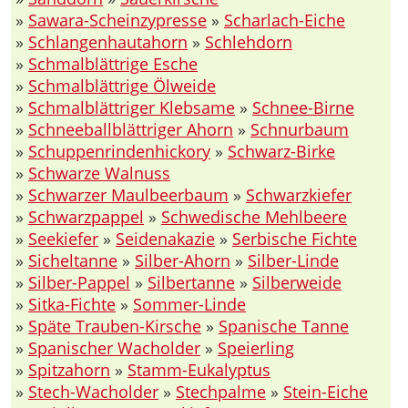
»
Sawara-Scheinzypresse
»
Scharlach-Eiche
»
Schlangenhautahorn
»
Schlehdorn
»
Schmalblättrige Esche
»
Schmalblättrige Ölweide
»
Schmalblättriger Klebsame
»
Schnee-Birne
»
Schneeballblättriger Ahorn
»
Schnurbaum
»
Schuppenrindenhickory
»
Schwarz-Birke
»
Schwarze Walnuss
»
Schwarzer Maulbeerbaum
»
Schwarzkiefer
»
Schwarzpappel
»
Schwedische Mehlbeere
»
Seekiefer
»
Seidenakazie
»
Serbische Fichte
»
Sicheltanne
»
Silber-Ahorn
»
Silber-Linde
»
Silber-Pappel
»
Silbertanne
»
Silberweide
»
Sitka-Fichte
»
Sommer-Linde
»
Späte Trauben-Kirsche
»
Spanische Tanne
»
Spanischer Wacholder
»
Speierling
»
Spitzahorn
»
Stamm-Eukalyptus
»
Stech-Wacholder
»
Stechpalme
»
Stein-Eiche