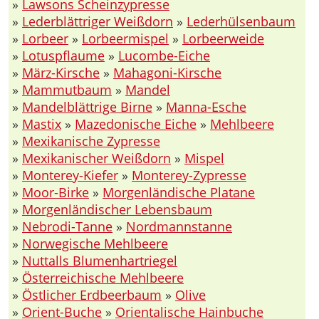
»
Lawsons Scheinzypresse
»
Lederblättriger Weißdorn
»
Lederhülsenbaum
»
Lorbeer
»
Lorbeermispel
»
Lorbeerweide
»
Lotuspflaume
»
Lucombe-Eiche
»
März-Kirsche
»
Mahagoni-Kirsche
»
Mammutbaum
»
Mandel
»
Mandelblättrige Birne
»
Manna-Esche
»
Mastix
»
Mazedonische Eiche
»
Mehlbeere
»
Mexikanische Zypresse
»
Mexikanischer Weißdorn
»
Mispel
»
Monterey-Kiefer
»
Monterey-Zypresse
»
Moor-Birke
»
Morgenländische Platane
»
Morgenländischer Lebensbaum
»
Nebrodi-Tanne
»
Nordmannstanne
»
Norwegische Mehlbeere
»
Nuttalls Blumenhartriegel
»
Österreichische Mehlbeere
»
Östlicher Erdbeerbaum
»
Olive
»
Orient-Buche
»
Orientalische Hainbuche