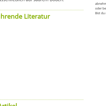
abnehm
oder be
Bist du
hrende Literatur
rtikel