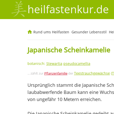
heilfastenkur.de
Rund ums Heilfasten
Gesunder Lebensstil
He
Japanische Scheinkamelie
botanisch:
Stewartia
pseudocamellia
Teestrauchgewächse
(
T
... zählt zur
Pflanzenfamilie
der
Ursprünglich stammt die Japanische Sch
laubabwerfende Baum kann eine Wuchsh
von ungefähr 10 Metern erreichen.
Die Japanische Scheinkamelie gedeiht a