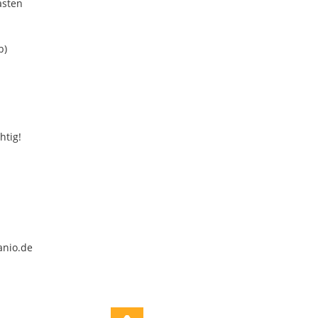
asten
b)
htig!
anio.de