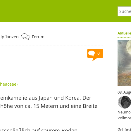
Aktuell
ilpflanzen
Forum
0
heaceae
)
08. Aug
einkamelie aus Japan und Korea. Der
öhe von ca. 15 Metern und eine Breite
Neumon
Vollmon
usschließlich auf saurem Boden.
Gehörst