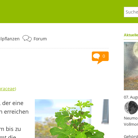
Aktuell
ilpflanzen
Forum
0
raceae
)
07. Aug
 der eine
n erreichen
Neumon
Vollmon
m bis zu
mt die
Gehörst