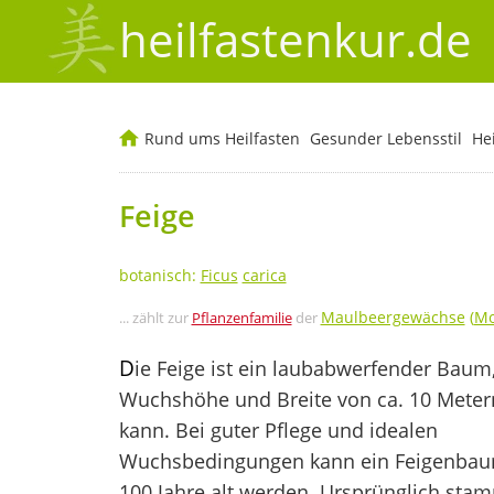
heilfastenkur.de
Rund ums Heilfasten
Gesunder Lebensstil
He
Feige
botanisch:
Ficus
carica
Maulbeergewächse
(
Mo
... zählt zur
Pflanzenfamilie
der
D
ie Feige ist ein laubabwerfender Baum,
Wuchshöhe und Breite von ca. 10 Meter
kann. Bei guter Pflege und idealen
Wuchsbedingungen kann ein Feigenbau
100 Jahre alt werden. Ursprünglich stam