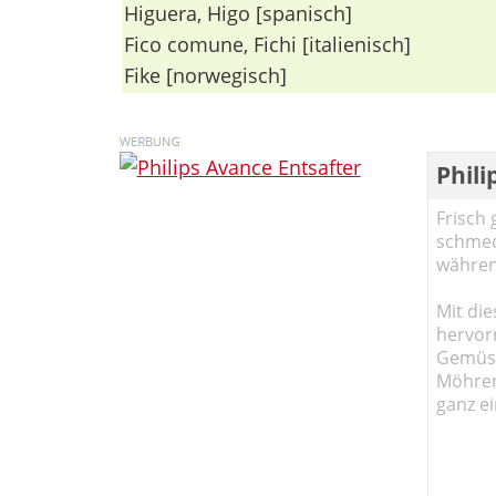
Higuera, Higo [spanisch]
Fico comune, Fichi [italienisch]
Fike [norwegisch]
Phili
Frisch 
schmec
währen
Mit die
hervor
Gemüse
Möhren!
ganz ei