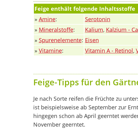
Feige enthält folgende Inhaltsstoffe
»
Amine
:
Serotonin
»
Mineralstoffe
:
Kalium
,
Kalzium - C
»
Spurenelemente
:
Eisen
»
Vitamine
:
Vitamin A - Retinol
,
Feige-Tipps für den Gärtn
Je nach Sorte reifen die Früchte zu unter
ist beispielsweise ab September zur Ernte 
hingegen schon ab April geerntet werden
November geerntet.