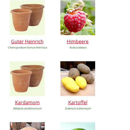
Guter Heinrich
Himbeere
Chenopodium bonus-henricus
Rubus idaeus
Kardamom
Kartoffel
Elettaria cardamomum
Solanum tuberosum