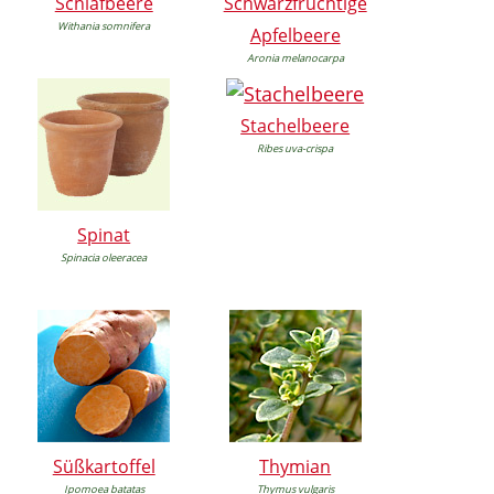
Schlafbeere
Schwarzfrüchtige
Withania somnifera
Apfelbeere
Aronia melanocarpa
Stachelbeere
Ribes uva-crispa
Spinat
Spinacia oleeracea
Süßkartoffel
Thymian
Ipomoea batatas
Thymus vulgaris