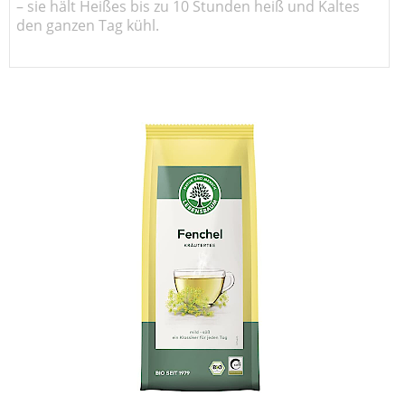
– sie hält Heißes bis zu 10 Stunden heiß und Kaltes
den ganzen Tag kühl.