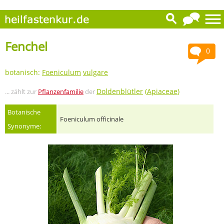
Fenchel
0
botanisch:
Foeniculum
vulgare
Doldenblütler
(
Apiaceae
)
... zählt zur
Pflanzenfamilie
der
Botanische
Foeniculum officinale
Synonyme: