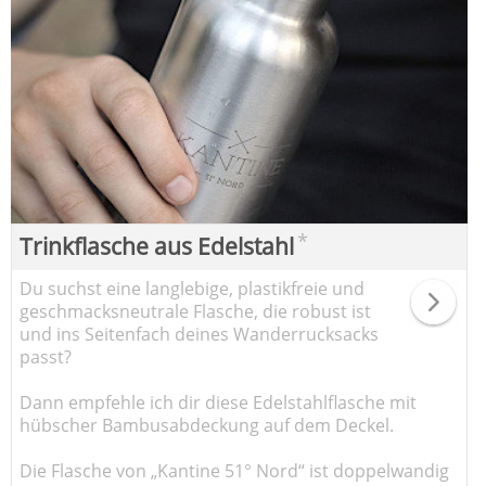
*
Trinkflasche aus Edelstahl
Du suchst eine langlebige, plastikfreie und
geschmacksneutrale Flasche, die robust ist
und ins Seitenfach deines Wanderrucksacks
passt?
Dann empfehle ich dir diese Edelstahlflasche mit
hübscher Bambusabdeckung auf dem Deckel.
Die Flasche von „Kantine 51° Nord“ ist doppelwandig