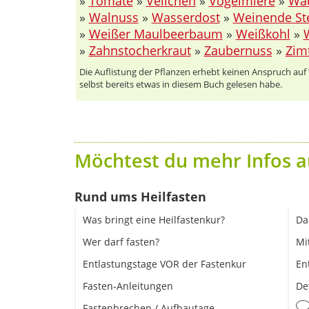
»
Tomate
»
Veilchen
»
Vogelmiere
»
Wac
»
Walnuss
»
Wasserdost
»
Weinende Ste
»
Weißer Maulbeerbaum
»
Weißkohl
»
»
Zahnstocherkraut
»
Zaubernuss
»
Zim
Die Auflistung der Pflanzen erhebt keinen Anspruch auf Vo
selbst bereits etwas in diesem Buch gelesen habe.
Möchtest du mehr Infos a
Rund ums Heilfasten
Was bringt eine Heilfastenkur?
Da
Wer darf fasten?
Mi
Entlastungstage VOR der Fastenkur
En
Fasten-Anleitungen
De
Fastenbrechen / Aufbautage