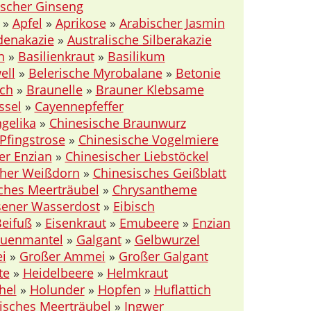
scher Ginseng
»
Apfel
»
Aprikose
»
Arabischer Jasmin
denakazie
»
Australische Silberakazie
n
»
Basilienkraut
»
Basilikum
ell
»
Belerische Myrobalane
»
Betonie
sch
»
Braunelle
»
Brauner Klebsame
ssel
»
Cayennepfeffer
gelika
»
Chinesische Braunwurz
Pfingstrose
»
Chinesische Vogelmiere
er Enzian
»
Chinesischer Liebstöckel
cher Weißdorn
»
Chinesisches Geißblatt
ches Meerträubel
»
Chrysantheme
ener Wasserdost
»
Eibisch
Beifuß
»
Eisenkraut
»
Emubeere
»
Enzian
auenmantel
»
Galgant
»
Gelbwurzel
i
»
Großer Ammei
»
Großer Galgant
te
»
Heidelbeere
»
Helmkraut
hel
»
Holunder
»
Hopfen
»
Huflattich
isches Meerträubel
»
Ingwer