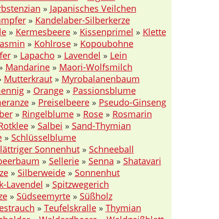
rbstenzian
»
Japanisches Veilchen
ampfer
»
Kandelaber-Silberkerze
le
»
Kermesbeere
»
Kissenprimel
»
Klette
jasmin
»
Kohlrose
»
Kopoubohne
fer
»
Lapacho
»
Lavendel
»
Lein
»
Mandarine
»
Maori-Wolfsmilch
»
Mutterkraut
»
Myrobalanenbaum
ennig
»
Orange
»
Passionsblume
eranze
»
Preiselbeere
»
Pseudo-Ginseng
ber
»
Ringelblume
»
Rose
»
Rosmarin
Rotklee
»
Salbei
»
Sand-Thymian
e
»
Schlüsselblume
ättriger Sonnenhut
»
Schneeball
lbeerbaum
»
Sellerie
»
Senna
»
Shatavari
ze
»
Silberweide
»
Sonnenhut
k-Lavendel
»
Spitzwegerich
ze
»
Südseemyrte
»
Süßholz
estrauch
»
Teufelskralle
»
Thymian