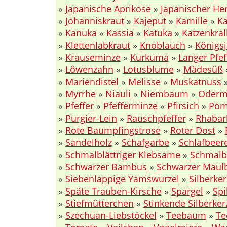
»
Japanische Aprikose
»
Japanischer He
»
Johanniskraut
»
Kajeput
»
Kamille
»
K
»
Kanuka
»
Kassia
»
Katuka
»
Katzenkral
»
Klettenlabkraut
»
Knoblauch
»
Königs
»
Krauseminze
»
Kurkuma
»
Langer Pfef
»
Löwenzahn
»
Lotusblume
»
Mädesüß
»
Mariendistel
»
Melisse
»
Muskatnuss
»
Myrrhe
»
Niauli
»
Niembaum
»
Oderm
»
Pfeffer
»
Pfefferminze
»
Pfirsich
»
Pom
»
Purgier-Lein
»
Rauschpfeffer
»
Rhabar
»
Rote Baumpfingstrose
»
Roter Dost
»
»
Sandelholz
»
Schafgarbe
»
Schlafbeer
»
Schmalblättriger Klebsame
»
Schmalbl
»
Schwarzer Bambus
»
Schwarzer Mau
»
Siebenlappige Yamswurzel
»
Silberker
»
Späte Trauben-Kirsche
»
Spargel
»
Spi
»
Stiefmütterchen
»
Stinkende Silberker
»
Szechuan-Liebstöckel
»
Teebaum
»
Te