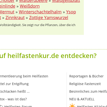
holder
»
Walderdbeere
»
Waldgeißblatt
inlinde
»
Weißdorn
Wermut
»
Winterschachtelhalm
»
Ysop
t
»
Zinnkraut
»
Zottige Yamswurzel
llständigkeit. Sie zeigt nur die Pflanzen, über die ich
uf heilfastenkur.de entdecken?
rmentleerung beim Heilfasten
Reportagen & Bücher
ttel zur Entgiftung
Religiöse Fastenzeit
tschlacken heißt ...
Besinnliches zum Heilf
tox - was ist das?
NEU & AKTUELL
Heilfasten-Forum
Heilfasten-K(Urlau