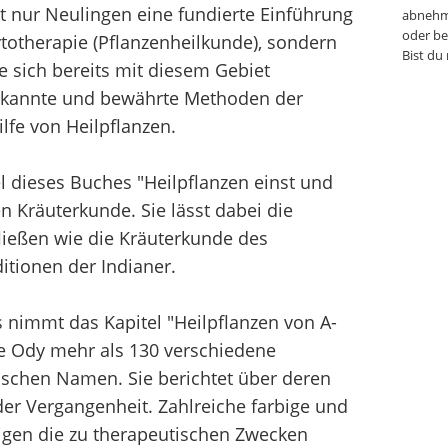
t nur Neulingen eine fundierte Einführung
abnehm
oder be
totherapie (Pflanzenheilkunde), sondern
Bist du
ie sich bereits mit diesem Gebiet
erkannte und bewährte Methoden der
lfe von Heilpflanzen.
l dieses Buches "Heilpflanzen einst und
n Kräuterkunde. Sie lässt dabei die
ließen wie die Kräuterkunde des
itionen der Indianer.
 nimmt das Kapitel "Heilpflanzen von A-
pe Ody mehr als 130 verschiedene
nischen Namen. Sie berichtet über deren
er Vergangenheit. Zahlreiche farbige und
eigen die zu therapeutischen Zwecken