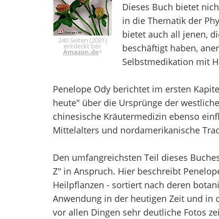
Dieses Buch bietet nich
in die Thematik der Phy
bietet auch all jenen, d
240 Seiten (2001)
entdeckt bei:
beschäftigt haben, an
Amazon.de
*
Selbstmedikation mit Hi
Penelope Ody berichtet im ersten Kapite
heute" über die Ursprünge der westliche
chinesische Kräutermedizin ebenso einf
Mittelalters und nordamerikanische Trad
Den umfangreichsten Teil dieses Buches
Z" in Anspruch. Hier beschreibt Penelo
Heilpflanzen - sortiert nach deren bota
Anwendung in der heutigen Zeit und in d
vor allen Dingen sehr deutliche Fotos z