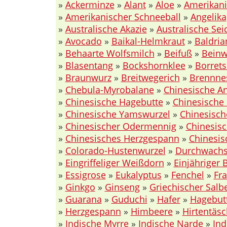
»
Ackerminze
»
Alant
»
Aloe
»
Amerikani
»
Amerikanischer Schneeball
»
Angelika
»
Australische Akazie
»
Australische Sei
»
Avocado
»
Baikal-Helmkraut
»
Baldria
»
Behaarte Wolfsmilch
»
Beifuß
»
Beinw
»
Blasentang
»
Bockshornklee
»
Borret
»
Braunwurz
»
Breitwegerich
»
Brennne
»
Chebula-Myrobalane
»
Chinesische An
»
Chinesische Hagebutte
»
Chinesische 
»
Chinesische Yamswurzel
»
Chinesisch
»
Chinesischer Odermennig
»
Chinesis
»
Chinesisches Herzgespann
»
Chinesis
»
Colorado-Hustenwurzel
»
Durchwachs
»
Eingriffeliger Weißdorn
»
Einjähriger 
»
Essigrose
»
Eukalyptus
»
Fenchel
»
Fr
»
Ginkgo
»
Ginseng
»
Griechischer Salbe
»
Guarana
»
Guduchi
»
Hafer
»
Hagebut
»
Herzgespann
»
Himbeere
»
Hirtentäsc
»
Indische Myrre
»
Indische Narde
»
Ind