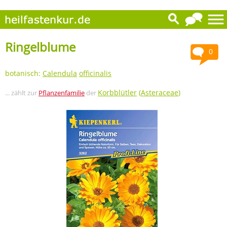
Ringelblume
0
botanisch:
Calendula
officinalis
Korbblütler
(
Asteraceae
)
... zählt zur
Pflanzenfamilie
der