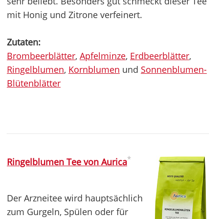
sehr beliebt. Besonders gut schmeckt dieser Tee
mit Honig und Zitrone verfeinert.
Zutaten:
Brombeerblätter
,
Apfelminze
,
Erdbeerblätter
,
Ringelblumen
,
Kornblumen
und
Sonnenblumen-
Blütenblätter
*
Ringelblumen Tee von Aurica
Der Arzneitee wird hauptsächlich
zum Gurgeln, Spülen oder für