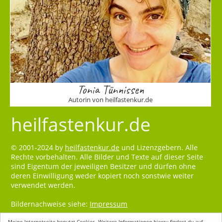
Tonia Tünnissen
Autorin von heilfastenkur.de
heilfastenkur.de
© 2001-2024 by
heilfastenkur.de
und Lizenzgebern. Alle
Rechte vorbehalten. Alle Bilder und Texte auf dieser Seite
sind Eigentum der jeweiligen Besitzer und dürfen ohne
deren Einwilligung weder kopiert noch sonstwie weiter
verwendet werden.
Bildernachweise siehe:
Impressum
Meine Internetseite benutzt Cookies. Weitere Informationen hierzu findest du auf