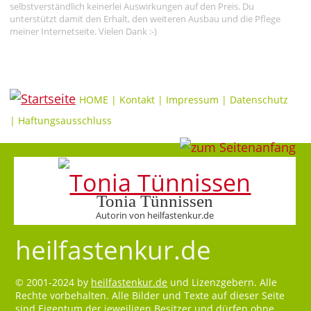
selbstverständlich keinerlei Auswirkungen auf den Preis. Du
unterstützt damit den Erhalt, den weiteren Ausbau und die Pflege
meiner Internetseite. Vielen Dank :-)
HOME
|
Kontakt
|
Impressum
|
Datenschutz
|
Haftungsausschluss
Tonia Tünnissen
Autorin von heilfastenkur.de
heilfastenkur.de
© 2001-2024 by
heilfastenkur.de
und Lizenzgebern. Alle
Rechte vorbehalten. Alle Bilder und Texte auf dieser Seite
sind Eigentum der jeweiligen Besitzer und dürfen ohne