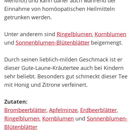
Menthol) und kann daher auch während der
Einnahme von homöopatischen Heilmitteln
getrunken werden.
Unter anderem sind
Ringelblumen
,
Kornblumen
und
Sonnenblumen-Blütenblätter
beigemengt.
Durch seinen lieblich-milden Geschmack ist er
dieser Gute-Laune-Kräutertee auch bei Kindern
sehr beliebt. Besonders gut schmeckt dieser Tee
mit Honig und Zitrone verfeinert.
Zutaten:
Brombeerblätter
,
Apfelminze
,
Erdbeerblätter
,
Ringelblumen
,
Kornblumen
und
Sonnenblumen-
Blütenblätter