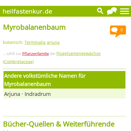
Myrobalanenbaum
0
botanisch:
Terminalia
arjuna
Flügelsamengewächse
... zählt zur
Pflanzenfamilie
der
(
Combretaceae
)
Andere volkstümliche Namen für
Myrobalanenbaum
Arjuna · Indradrum
Bücher-Quellen & Weiterführende