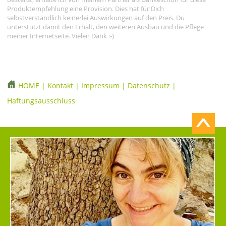
Produktempfehlung eine Provision. Dies hat für Dich
selbstverständlich keinerlei Auswirkungen auf den Preis. Du
unterstützt damit den Erhalt, den weiteren Ausbau und die Pflege
meiner Internetseite. Vielen Dank :-)
HOME
|
Kontakt
|
Impressum
|
Datenschutz
|
Haftungsausschluss