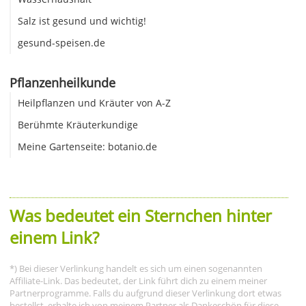
Salz ist gesund und wichtig!
gesund-speisen.de
Pflanzenheilkunde
Heilpflanzen und Kräuter von A-Z
Berühmte Kräuterkundige
Meine Gartenseite: botanio.de
Was bedeutet ein Sternchen hinter
einem Link?
*) Bei dieser Verlinkung handelt es sich um einen sogenannten
Affiliate-Link. Das bedeutet, der Link führt dich zu einem meiner
Partnerprogramme. Falls du aufgrund dieser Verlinkung dort etwas
bestellst, erhalte ich von meinem Partner als Dankeschön für diese