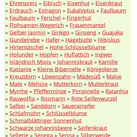
»
Ehrenpreis
»
Eibisch
»
Eisenhut
»
Eisenkraut
»
Erdrauch
»
Estragon
»
Eukalyptus
»
Faulbaum
»
Faulbaum
»
Fenchel
»
Fingerhut
»
Flohsamen-Wegerich
»
Frauenmantel
»
Gelber Jasmin
»
Ginkgo
»
Ginseng
»
Guajaka
»
Gundelrebe
»
Hafer
»
Hagebutte
»
Hibiskus
»
Hirtentäschel
»
Hohe Schlüsselblume
»
Holunder
»
Hopfen
»
Huflattich
»
Ingwer
»
Isländisch Moos
»
Johanniskraut
»
Kamille
»
Kastanie
»
Kleine Bibernelle
»
Königskerze
»
Kreuzdorn
»
Löwenzahn
»
Mädesüß
»
Malve
»
Mate
»
Melisse
»
Mutterkorn
»
Mutterkraut
»
Myrrhe
»
Pfefferminze
»
Pimpinelle
»
Ratanhia
»
Rauwolfia
»
Rosmarin
»
Rote Seifenwurzel
»
Salbei
»
Sanddorn
»
Sauerampfer
»
Schlafmohn
»
Schlüsselblume
»
Schmalblättriger Sonnenhut
»
Schwarze Johannisbeere
»
Seifenkraut
»
Sellerie
»
Senega
»
Senna
»
Silberweide