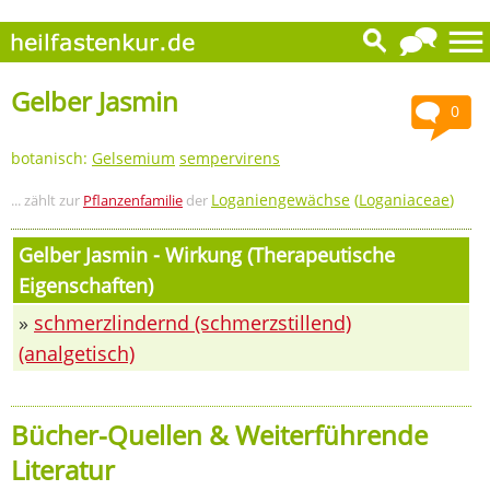
Gelber Jasmin
0
botanisch:
Gelsemium
sempervirens
Loganiengewächse
(
Loganiaceae
)
... zählt zur
Pflanzenfamilie
der
Gelber Jasmin - Wirkung (Therapeutische
Eigenschaften)
»
schmerzlindernd (schmerzstillend)
(analgetisch)
Bücher-Quellen & Weiterführende
Literatur