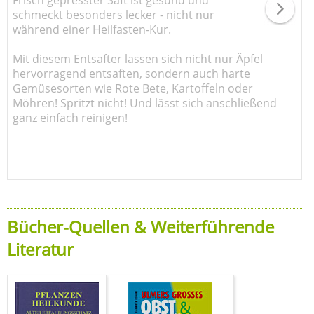
schmeckt besonders lecker - nicht nur
während einer Heilfasten-Kur.
Mit diesem Entsafter lassen sich nicht nur Äpfel
hervorragend entsaften, sondern auch harte
Gemüsesorten wie Rote Bete, Kartoffeln oder
Möhren! Spritzt nicht! Und lässt sich anschließend
ganz einfach reinigen!
Bücher-Quellen & Weiterführende
Literatur