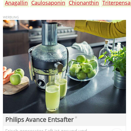
Anagallin
Caulosaponin
Chionanthin
Triterpens
*
Philips Avance Entsafter
Frisch gepresster Saft ist gesund und