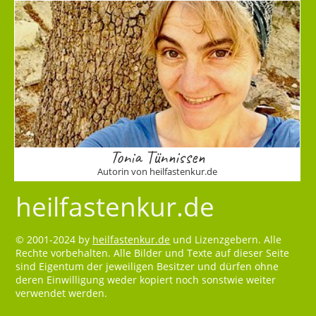
Tonia Tünnissen
Autorin von heilfastenkur.de
heilfastenkur.de
© 2001-2024 by
heilfastenkur.de
und Lizenzgebern. Alle
Rechte vorbehalten. Alle Bilder und Texte auf dieser Seite
sind Eigentum der jeweiligen Besitzer und dürfen ohne
deren Einwilligung weder kopiert noch sonstwie weiter
verwendet werden.