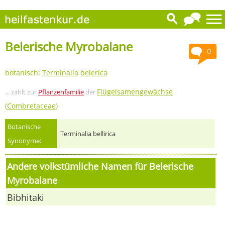
Belerische Myrobalane
0
botanisch:
Terminalia
belerica
Flügelsamengewächse
... zählt zur
Pflanzenfamilie
der
(
Combretaceae
)
Botanische
Terminalia bellirica
Synonyme:
Andere volkstümliche Namen für Belerische
Myrobalane
Bibhitaki