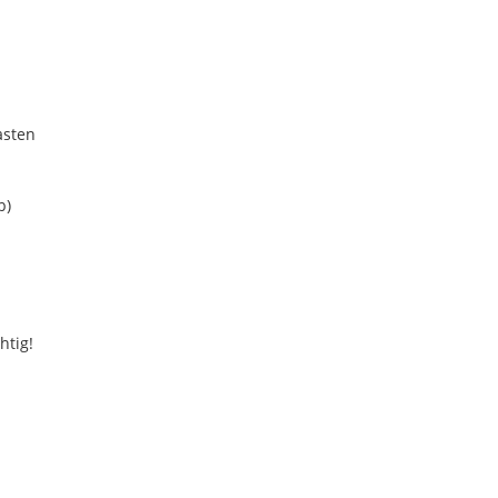
asten
b)
htig!