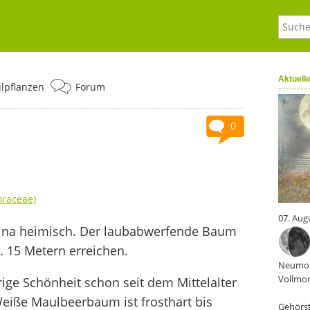
Aktuell
ilpflanzen
Forum
0
raceae
)
07. Aug
ina heimisch. Der laubabwerfende Baum
 15 Metern erreichen.
Neumon
Vollmon
rige Schönheit schon seit dem Mittelalter
eiße Maulbeerbaum ist frosthart bis
Gehörst