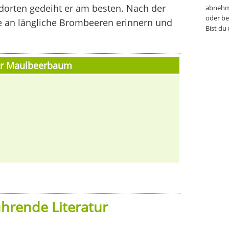
dorten gedeiht er am besten. Nach der
abnehm
oder be
ie an längliche Brombeeren erinnern und
Bist du
er Maulbeerbaum
hrende Literatur