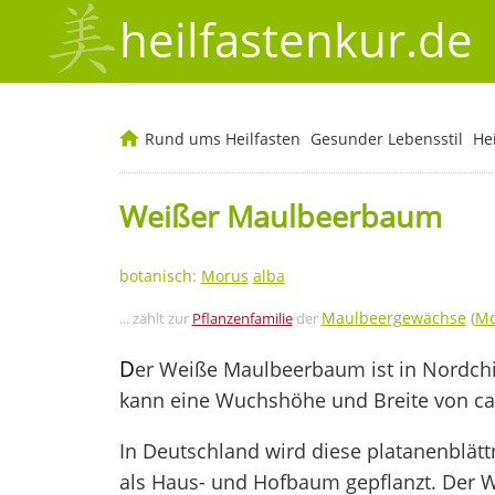
heilfastenkur.de
Rund ums Heilfasten
Gesunder Lebensstil
He
Weißer Maulbeerbaum
botanisch:
Morus
alba
Maulbeergewächse
(
Mo
... zählt zur
Pflanzenfamilie
der
D
er Weiße Maulbeerbaum ist in Nordch
kann eine Wuchshöhe und Breite von ca.
In Deutschland wird diese platanenblätt
als Haus- und Hofbaum gepflanzt. Der W