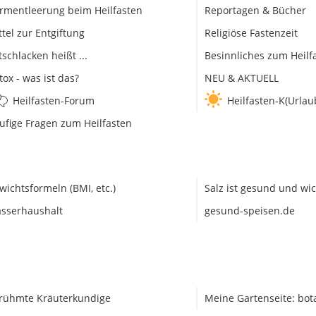
rmentleerung beim Heilfasten
Reportagen & Bücher
ttel zur Entgiftung
Religiöse Fastenzeit
tschlacken heißt ...
Besinnliches zum Heilf
tox - was ist das?
NEU & AKTUELL
Heilfasten-Forum
Heilfasten-K(Urlau
ufige Fragen zum Heilfasten
wichtsformeln (BMI, etc.)
Salz ist gesund und wic
sserhaushalt
gesund-speisen.de
rühmte Kräuterkundige
Meine Gartenseite: bot