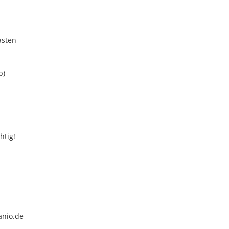
asten
b)
htig!
anio.de