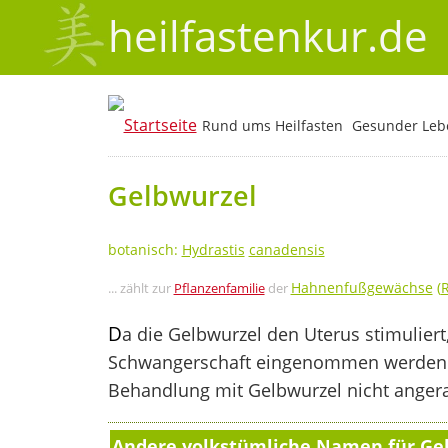
heilfastenkur.de
Rund ums Heilfasten
Gesunder Lebe
Gelbwurzel
botanisch:
Hydrastis
canadensis
Hahnenfußgewächse
(
... zählt zur
Pflanzenfamilie
der
D
a die Gelbwurzel den Uterus stimuliert,
Schwangerschaft eingenommen werden. A
Behandlung mit Gelbwurzel nicht angera
Andere volkstümliche Namen für Ge