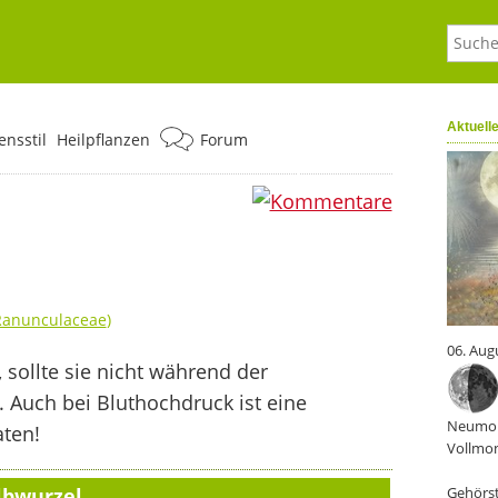
Aktuell
nsstil
Heilpflanzen
Forum
0
Ranunculaceae
)
06. Aug
 sollte sie nicht während der
uch bei Bluthochdruck ist eine
Neumon
ten!
Vollmon
lbwurzel
Gehörst