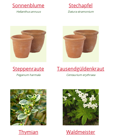
Sonnenblume
Stechapfel
Helianthus annuus
Datura stramonium
Steppenraute
Tausendgüldenkraut
Peganum harmala
Centaurium erythraea
Thymian
Waldmeister