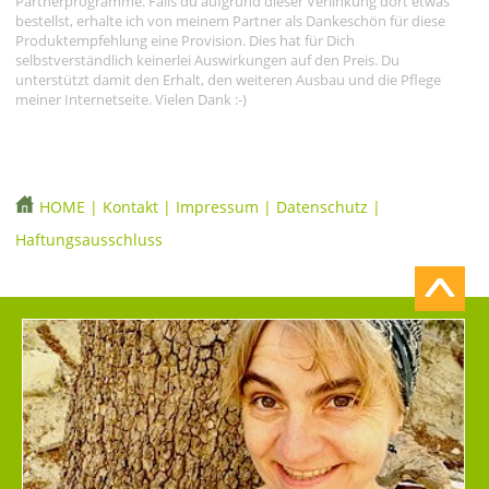
Partnerprogramme. Falls du aufgrund dieser Verlinkung dort etwas
bestellst, erhalte ich von meinem Partner als Dankeschön für diese
Produktempfehlung eine Provision. Dies hat für Dich
selbstverständlich keinerlei Auswirkungen auf den Preis. Du
unterstützt damit den Erhalt, den weiteren Ausbau und die Pflege
meiner Internetseite. Vielen Dank :-)
HOME
|
Kontakt
|
Impressum
|
Datenschutz
|
Haftungsausschluss