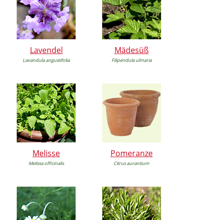
Lavendel
Mädesüß
Lavandula angustifolia
Filipendula ulmaria
Melisse
Pomeranze
Melissa officinalis
Citrus aurantium