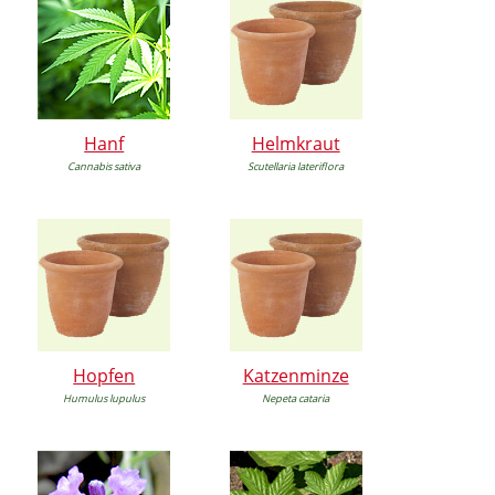
Hanf
Helmkraut
Cannabis sativa
Scutellaria lateriflora
Hopfen
Katzenminze
Humulus lupulus
Nepeta cataria