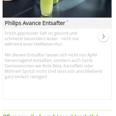
*
Philips Avance Entsafter
Frisch gepresster Saft ist gesund und
schmeckt besonders lecker - nicht nur
während einer Heilfasten-Kur.
Mit diesem Entsafter lassen sich nicht nur Äpfel
hervorragend entsaften, sondern auch harte
Gemüsesorten wie Rote Bete, Kartoffeln oder
Möhren! Spritzt nicht! Und lässt sich anschließend
ganz einfach reinigen!