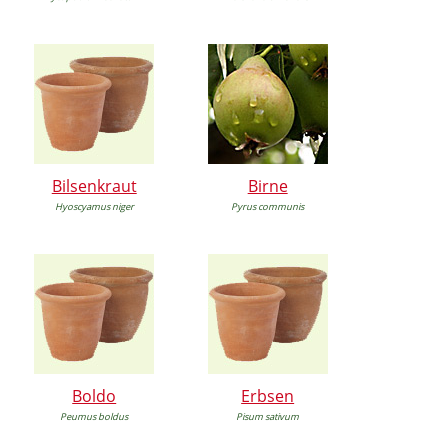
Bilsenkraut
Birne
Hyoscyamus niger
Pyrus communis
Boldo
Erbsen
Peumus boldus
Pisum sativum