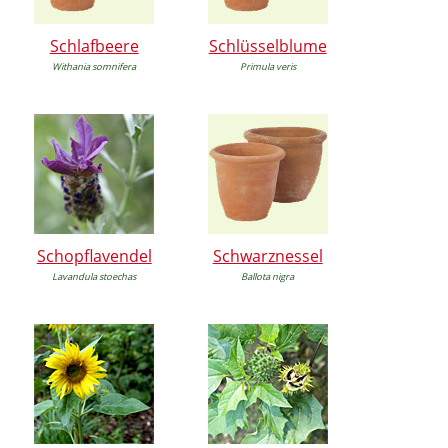
Schlafbeere
Schlüsselblume
Withania somnifera
Primula veris
Schopflavendel
Schwarznessel
Lavandula stoechas
Ballota nigra