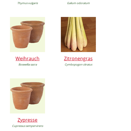
Thymus vulgaris
Galium odoratum
Weihrauch
Zitronengras
Boswellia sacra
Cymbopogon citratus
Zypresse
Cupressus sempervirens