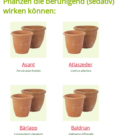
Pflanzen die beruhigend (sedativ)
wirken können:
Asant
Atlaszeder
Ferula assa-foetida
Cedrus atlantica
Bärlapp
Baldrian
Lycopodium clavatum
Valeriana officinalis