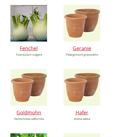
Fenchel
Geranie
Foeniculum vulgare
Pelargonium graveolens
Goldmohn
Hafer
Eschscholzia californica
Avena sativa