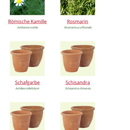
Römische Kamille
Rosmarin
Anthemis nobilis
Rosmarinus officinalis
Schafgarbe
Schisandra
Achillea millefolium
Schisandra chinensis