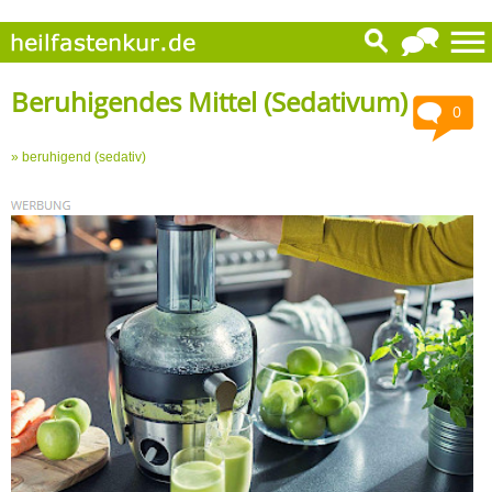
Beruhigendes Mittel (Sedativum)
0
» beruhigend (sedativ)