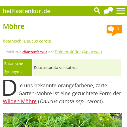
Möhre
0
botanisch:
Daucus
carota
Doldenblütler
(
Apiaceae
)
... zählt zur
Pflanzenfamilie
der
Botanische
Daucus carota ssp. sativus
Synonyme:
D
ie uns bekannte orangefarbene, zarte
Garten-Möhre ist eine gezüchtete Form der
Wilden Möhre
(
Daucus carota ssp. carota
).