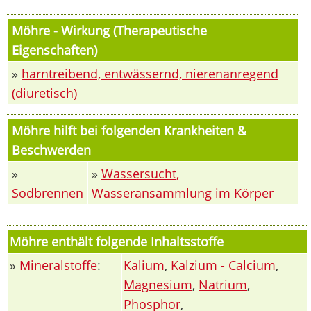
Möhre - Wirkung (Therapeutische
Eigenschaften)
»
harntreibend, entwässernd, nierenanregend
(diuretisch)
Möhre hilft bei folgenden Krankheiten &
Beschwerden
»
»
Wassersucht,
Sodbrennen
Wasseransammlung im Körper
Möhre enthält folgende Inhaltsstoffe
»
Mineralstoffe
:
Kalium
,
Kalzium - Calcium
,
Magnesium
,
Natrium
,
Phosphor
,