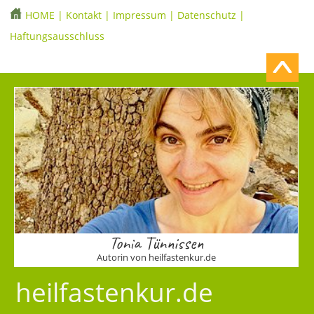
HOME
|
Kontakt
|
Impressum
|
Datenschutz
|
Haftungsausschluss
Tonia Tünnissen
Autorin von heilfastenkur.de
heilfastenkur.de