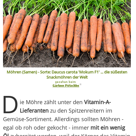
Möhren (Samen) - Sorte: Daucus carota 'Mokum F1' ... die süßesten
Snackmöhren der Welt
*
D
ie Möhre zählt unter den
Vitamin-A-
Lieferanten
zu den Spitzenreitern im
Gemüse-Sortiment. Allerdings sollten Möhren -
egal ob roh oder gekocht - immer
mit ein wenig
Öl
zubereitet werden, weil der Körper das Vitamin