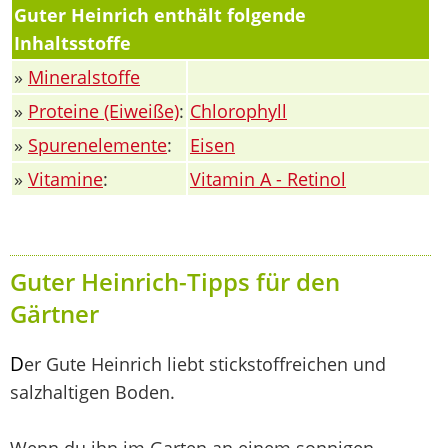
Guter Heinrich enthält folgende
Inhaltsstoffe
»
Mineralstoffe
»
Proteine (Eiweiße)
:
Chlorophyll
»
Spurenelemente
:
Eisen
»
Vitamine
:
Vitamin A - Retinol
Guter Heinrich-Tipps für den
Gärtner
D
er Gute Heinrich liebt stickstoffreichen und
salzhaltigen Boden.
Wenn du ihn im Garten an einem sonnigen